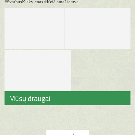
#SvarbusKiekvienas #KeičiameLietuvą
Mūsų draugai