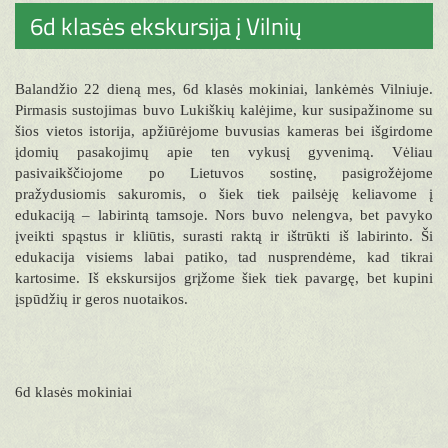
6d klasės ekskursija į Vilnių
Balandžio 22 dieną mes, 6d klasės mokiniai, lankėmės Vilniuje.
Pirmasis sustojimas buvo Lukiškių kalėjime, kur susipažinome su
šios vietos istorija, apžiūrėjome buvusias kameras bei išgirdome
įdomių pasakojimų apie ten vykusį gyvenimą. Vėliau
pasivaikščiojome po Lietuvos sostinę, pasigrožėjome
pražydusiomis sakuromis, o šiek tiek pailsėję keliavome į
edukaciją – labirintą tamsoje. Nors buvo nelengva, bet pavyko
įveikti spąstus ir kliūtis, surasti raktą ir ištrūkti iš labirinto. Ši
edukacija visiems labai patiko, tad nusprendėme, kad tikrai
kartosime. Iš ekskursijos grįžome šiek tiek pavargę, bet kupini
įspūdžių ir geros nuotaikos.
6d klasės mokiniai