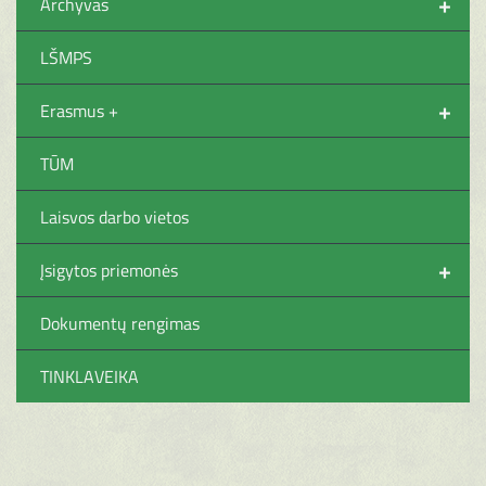
+
Archyvas
LŠMPS
+
Erasmus +
TŪM
Laisvos darbo vietos
+
Įsigytos priemonės
Dokumentų rengimas
TINKLAVEIKA