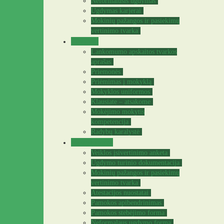
Neformalusis ugdymas
Ugdymas karjerai
Mokinių pažangos ir pasiekimų
vertinimo tvarka
Tėvams
Lankomumo apskaitos tvarkos
aprašas
Priemonės
Priėmimas į mokyklą
Mokyklos uniformos
Klausiate – atsakome
Mokėjimo mokytis
kompetencija
Radybų karalystė
Mokytojams
Veiklos įsivertinimo anketa
Ugdymo turinio dokumentacija
Mokinių pažangos ir pasiekimų
vertinimo tvarka
Atestacijos nuostatai
Pamokos apibendrinimas
Pamokos stebėjimo forma
Neformalaus ugdymo forma