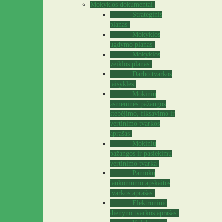
Mokyklos dokumentai
Strateginis
planas
Mokyklos
ugdymo planas
Mokyklos
veiklos planas
Darbo tvarkos
taisyklės
Mokinių
asmeninės pažangos
stebėjimo, fiksavimo ir
vertinimo tvarkos
aprašas
Mokinių
pažangos ir pasiekimų
vertinimo tvarka
Pamokų
lankomumo apskaitos
tvarkos aprašas
Elektroninio
dienyno tvarkos aprašas