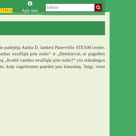
TIMAI
Apie mus
inio padėjėją Audra D. lankėsi Panevėžio STEAM centre.
anduo neužšąla prie nulio“ ir „Detektyvai, ar pagelbės
simą „Kodėl vanduo neužšąla prie nulio?“ yra reikalingos
o to, kaip sugebėsime pateikti jam klausimą. Taigi, visur