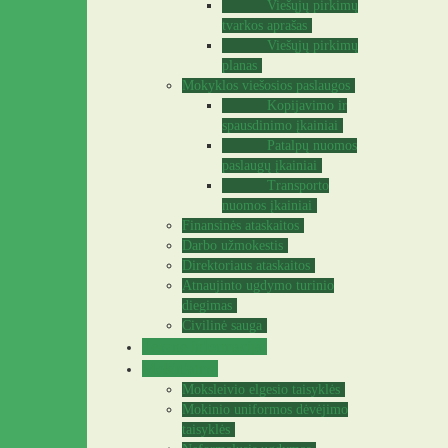
Viešųjų pirkimų
tvarkos aprašas
Viešųjų pirkimų
planas
Mokyklos viešosios paslaugos
Kopijavimo ir
spausdinimo įkainiai
Patalpų nuomos
paslaugų įkainiai
Transporto
nuomos įkainiai
Finansinės ataskaitos
Darbo užmokestis
Direktoriaus ataskaitos
Atnaujinto ugdymo turinio
diegimas
Civilinė sauga
Teisinė informacija
Mokiniams
Moksleivio elgesio taisyklės
Mokinio uniformos dėvėjimo
taisyklės