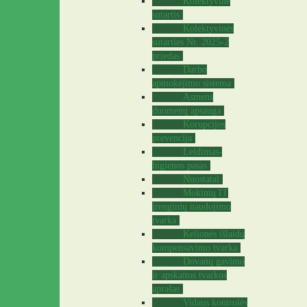
Kolektyvinė
sutartis
Kolektyvinės
sutarties Nr. 2025-2
priedas
Darbo
apmokėjimo sistema
Asmens
duomenų apsauga
Korupcijos
prevencija
Leidimas-
higienos pasas
Nuostatai
Mokinių IT
įrenginių naudojimo
tvarka
Kelionės išlaidų
kompensavimo tvarka
Dovanų gavimo
ir apskaitos tvarkos
aprašas
Vidaus kontrolės