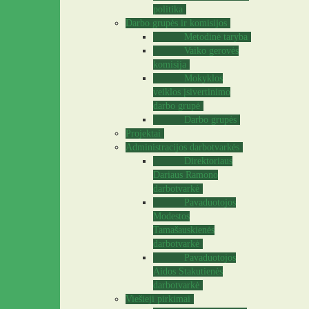
politika
Darbo grupės ir komisijos
Metodinė taryba
Vaiko gerovės
komisija
Mokyklos
veiklos įsivertinimo
darbo grupė
Darbo grupės
Projektai
Administracijos darbotvarkės
Direktoriaus
Dariaus Ramono
darbotvarkė
Pavaduotojos
Modestos
Tamašauskienės
darbotvarkė
Pavaduotojos
Aidos Stakutienės
darbotvarkė
Viešieji pirkimai