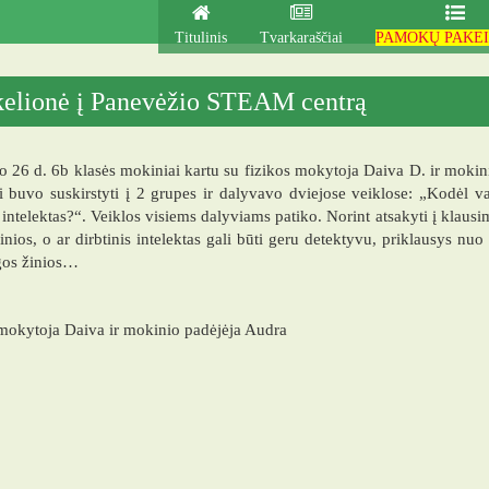
Titulinis
Tvarkaraščiai
PAMOKŲ PAKEI
kelionė į Panevėžio STEAM centrą
o 26 d. 6b klasės mokiniai kartu su fizikos mokytoja Daiva D. ir mok
 buvo suskirstyti į 2 grupes ir dalyvavo dviejose veiklose: „Kodėl v
s intelektas?“. Veiklos visiems dalyviams patiko. Norint atsakyti į klau
žinios, o ar dirbtinis intelektas gali būti geru detektyvu, priklausys nu
gos žinios…
mokytoja Daiva ir mokinio padėjėja Audra