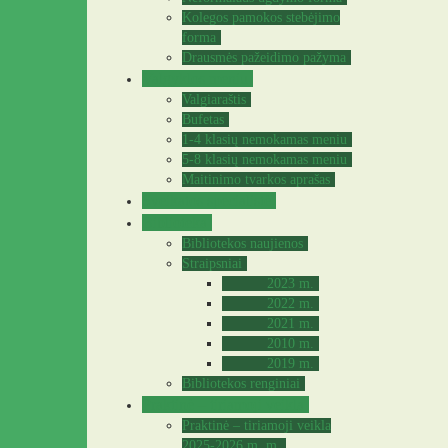
Kolegos pamokos stebėjimo
forma
Drausmės pažeidimo pažyma
Valgyklos meniu
Valgiaraštis
Bufetas
1-4 klasių nemokamas meniu
5-8 klasių nemokamas meniu
Maitinimo tvarkos aprašas
Sveikatos specialistė
Biblioteka
Bibliotekos naujienos
Straipsniai
2023 m.
2022 m.
2021 m.
2010 m.
2019 m.
Bibliotekos renginiai
Praktinė – tiriamoji veikla
Praktinė – tiriamoji veikla
2025-2026 m. m.