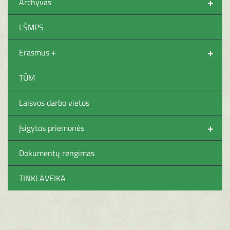
+
Archyvas
LŠMPS
+
Erasmus +
TŪM
Laisvos darbo vietos
+
Įsigytos priemonės
Dokumentų rengimas
TINKLAVEIKA