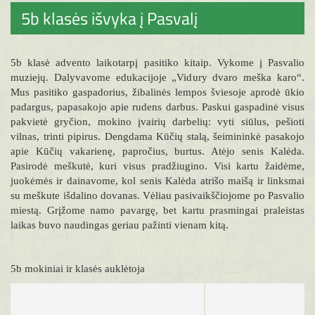
5b klasės išvyka į Pasvalį
5b klasė advento laikotarpį pasitiko kitaip. Vykome į Pasvalio
muziejų. Dalyvavome edukacijoje „Vidury dvaro meška karo“.
Mus pasitiko gaspadorius, žibalinės lempos šviesoje aprodė ūkio
padargus, papasakojo apie rudens darbus. Paskui gaspadinė visus
pakvietė gryčion, mokino įvairių darbelių: vyti siūlus, pešioti
vilnas, trinti pipirus. Dengdama Kūčių stalą, šeimininkė pasakojo
apie Kūčių vakarienę, papročius, burtus. Atėjo senis Kalėda.
Pasirodė meškutė, kuri visus pradžiugino. Visi kartu žaidėme,
juokėmės ir dainavome, kol senis Kalėda atrišo maišą ir linksmai
su meškute išdalino dovanas. Vėliau pasivaikščiojome po Pasvalio
miestą. Grįžome namo pavargę, bet kartu prasmingai praleistas
laikas buvo naudingas geriau pažinti vienam kitą.
5b mokiniai ir klasės auklėtoja