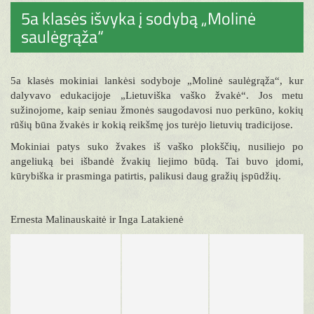
5a klasės išvyka į sodybą „Molinė
saulėgrąža“
5a klasės mokiniai lankėsi sodyboje „Molinė saulėgrąža“, kur
dalyvavo edukacijoje „Lietuviška vaško žvakė“. Jos metu
sužinojome, kaip seniau žmonės saugodavosi nuo perkūno, kokių
rūšių būna žvakės ir kokią reikšmę jos turėjo lietuvių tradicijose.
Mokiniai patys suko žvakes iš vaško plokščių, nusiliejo po
angeliuką bei išbandė žvakių liejimo būdą. Tai buvo įdomi,
kūrybiška ir prasminga patirtis, palikusi daug gražių įspūdžių.
Ernesta Malinauskaitė ir Inga Latakienė