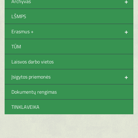
+
Archyvas
LŠMPS
+
Erasmus +
TŪM
Laisvos darbo vietos
+
Įsigytos priemonės
Dokumentų rengimas
TINKLAVEIKA