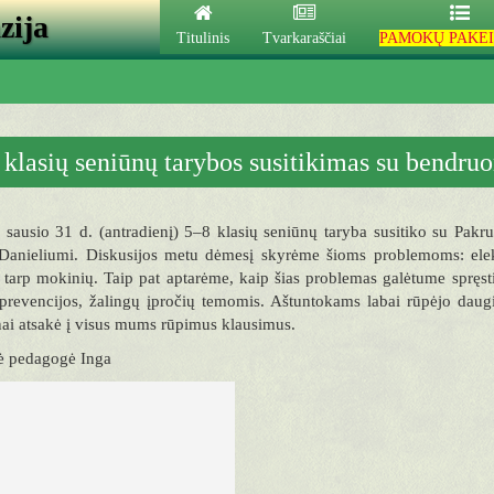
zija
Titulinis
Tvarkaraščiai
PAMOKŲ PAKEI
 klasių seniūnų tarybos susitikimas su bendru
sausio 31 d. (antradienį) 5–8 klasių seniūnų taryba susitiko su Pakr
 Danieliumi. Diskusijos metu dėmesį skyrėme šioms problemoms: elekt
 tarp mokinių. Taip pat aptarėme, kaip šias problemas galėtume spręst
prevencijos, žalingų įpročių temomis. Aštuntokams labai rūpėjo daug
ai atsakė į visus mums rūpimus klausimus.
nė pedagogė Inga