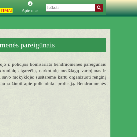
TIMAI
Apie mus
omenės pareigūnais
uojo r. policijos komisariato bendruomenės pareigūnais
roninių cigarečių, narkotinių medžiagų vartojimas ir
i savo mokykloje: susitarėme kartu organizuoti renginį
iau sužinoti apie policininko profesiją. Bendruomenės