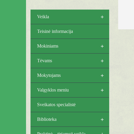
+
Veikla
Teisinė informacija
+
Mokiniams
+
Tėvams
+
Mokytojams
+
Valgyklos meniu
Sveikatos specialistė
+
Biblioteka
+
Praktinė – tiriamoji veikla