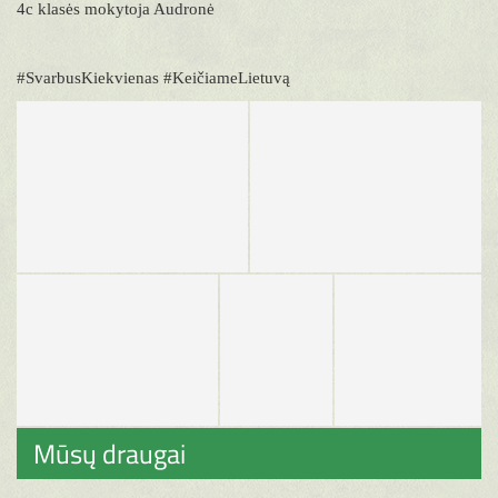
4c klasės mokytoja Audronė
#SvarbusKiekvienas #KeičiameLietuvą
Mūsų draugai