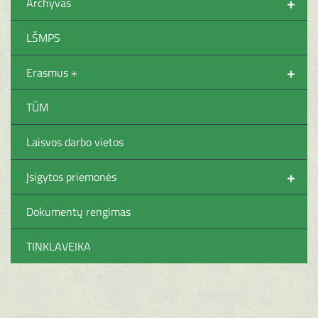
+
Archyvas
LŠMPS
+
Erasmus +
TŪM
Laisvos darbo vietos
+
Įsigytos priemonės
Dokumentų rengimas
TINKLAVEIKA