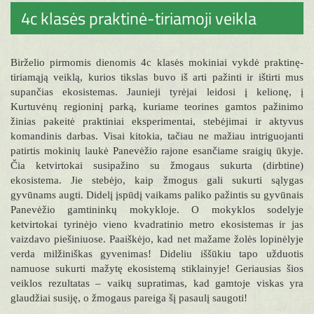
4c klasės praktinė-tiriamoji veikla
Birželio pirmomis dienomis 4c klasės mokiniai vykdė praktinę-
tiriamąją veiklą, kurios tikslas buvo iš arti pažinti ir ištirti mus
supančias ekosistemas. Jaunieji tyrėjai leidosi į kelionę, į
Kurtuvėnų regioninį parką, kuriame teorines gamtos pažinimo
žinias pakeitė praktiniai eksperimentai, stebėjimai ir aktyvus
komandinis darbas. Visai kitokia, tačiau ne mažiau intriguojanti
patirtis mokinių laukė Panevėžio rajone esančiame sraigių ūkyje.
Čia ketvirtokai susipažino su žmogaus sukurta (dirbtine)
ekosistema. Jie stebėjo, kaip žmogus gali sukurti sąlygas
gyvūnams augti. Didelį įspūdį vaikams paliko pažintis su gyvūnais
Panevėžio gamtininkų mokykloje. O mokyklos sodelyje
ketvirtokai tyrinėjo vieno kvadratinio metro ekosistemas ir jas
vaizdavo piešiniuose. Paaiškėjo, kad net mažame žolės lopinėlyje
verda milžiniškas gyvenimas! Dideliu iššūkiu tapo užduotis
namuose sukurti mažytę ekosistemą stiklainyje! Geriausias šios
veiklos rezultatas – vaikų supratimas, kad gamtoje viskas yra
glaudžiai susiję, o žmogaus pareiga šį pasaulį saugoti!