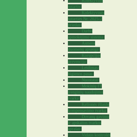
Kolektyvinė
sutartis
Kolektyvinės
sutarties Nr. 2025-2
priedas
Darbo
apmokėjimo sistema
Asmens
duomenų apsauga
Korupcijos
prevencija
Leidimas-
higienos pasas
Nuostatai
Mokinių IT
įrenginių naudojimo
tvarka
Kelionės išlaidų
kompensavimo tvarka
Dovanų gavimo
ir apskaitos tvarkos
aprašas
Vidaus kontrolės