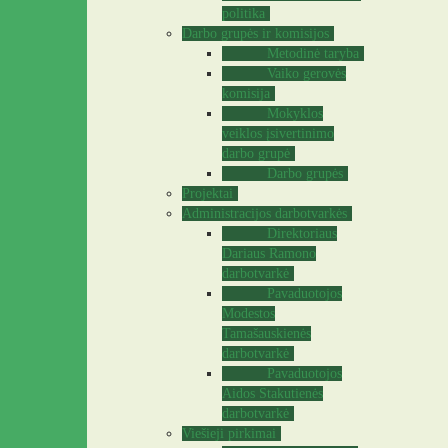
politika
Darbo grupės ir komisijos
Metodinė taryba
Vaiko gerovės
komisija
Mokyklos
veiklos įsivertinimo
darbo grupė
Darbo grupės
Projektai
Administracijos darbotvarkės
Direktoriaus
Dariaus Ramono
darbotvarkė
Pavaduotojos
Modestos
Tamašauskienės
darbotvarkė
Pavaduotojos
Aidos Stakutienės
darbotvarkė
Viešieji pirkimai