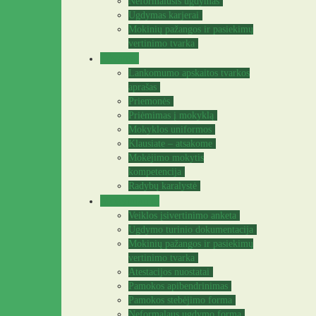
Neformalusis ugdymas
Ugdymas karjerai
Mokinių pažangos ir pasiekimų
vertinimo tvarka
Tėvams
Lankomumo apskaitos tvarkos
aprašas
Priemonės
Priėmimas į mokyklą
Mokyklos uniformos
Klausiate – atsakome
Mokėjimo mokytis
kompetencija
Radybų karalystė
Mokytojams
Veiklos įsivertinimo anketa
Ugdymo turinio dokumentacija
Mokinių pažangos ir pasiekimų
vertinimo tvarka
Atestacijos nuostatai
Pamokos apibendrinimas
Pamokos stebėjimo forma
Neformalaus ugdymo forma