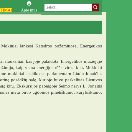
TIMAI
Apie mus
. Mokiniai lankėsi Katedros požemiuose, Energetikos
ai sluoksniai, kas joje palaidota. Energetikos muziejuje
inojo, kaip viena energijos rūšis virsta kita. Mokiniai
ime mokiniai susitiko su parlamentaru Liudu Jonaičiu.
orinę posėdžių salę, kurioje buvo paskelbtas Lietuvos
ug kitų. Ekskursijos pabaigoje Seimo narys L. Jonaitis
elionės metu buvo ugdomos pilietiškumo, kūrybiškumo,