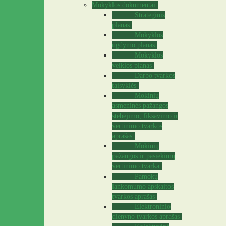
Mokyklos dokumentai
Strateginis
planas
Mokyklos
ugdymo planas
Mokyklos
veiklos planas
Darbo tvarkos
taisyklės
Mokinių
asmeninės pažangos
stebėjimo, fiksavimo ir
vertinimo tvarkos
aprašas
Mokinių
pažangos ir pasiekimų
vertinimo tvarka
Pamokų
lankomumo apskaitos
tvarkos aprašas
Elektroninio
dienyno tvarkos aprašas