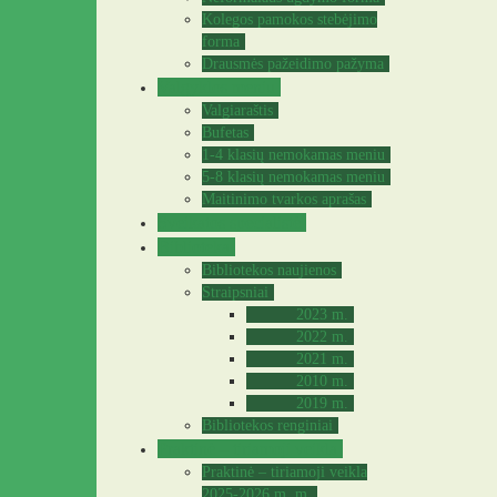
Kolegos pamokos stebėjimo
forma
Drausmės pažeidimo pažyma
Valgyklos meniu
Valgiaraštis
Bufetas
1-4 klasių nemokamas meniu
5-8 klasių nemokamas meniu
Maitinimo tvarkos aprašas
Sveikatos specialistė
Biblioteka
Bibliotekos naujienos
Straipsniai
2023 m.
2022 m.
2021 m.
2010 m.
2019 m.
Bibliotekos renginiai
Praktinė – tiriamoji veikla
Praktinė – tiriamoji veikla
2025-2026 m. m.