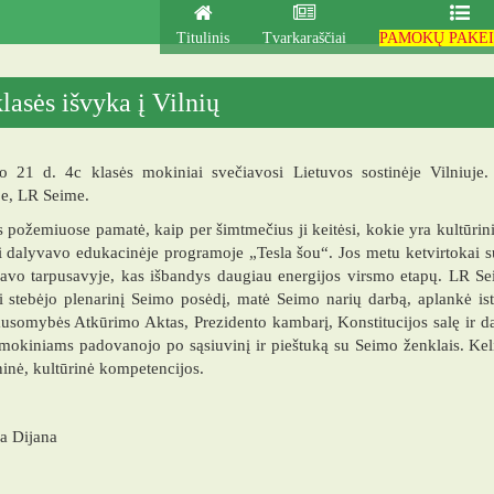
Titulinis
Tvarkaraščiai
PAMOKŲ PAKEI
lasės išvyka į Vilnių
io 21 d. 4c klasės mokiniai svečiavosi Lietuvos sostinėje Vilniuje
je, LR Seime.
 požemiuose pamatė, kaip per šimtmečius ji keitėsi, kokie yra kultūrini
 dalyvavo edukacinėje programoje „Tesla šou“. Jos metu ketvirtokai suž
avo tarpusavyje, kas išbandys daugiau energijos virsmo etapų. LR Se
 stebėjo plenarinį Seimo posėdį, matė Seimo narių darbą, aplankė ist
usomybės Atkūrimo Aktas, Prezidento kambarį, Konstitucijos salę ir da
 mokiniams padovanojo po sąsiuvinį ir pieštuką su Seimo ženklais. K
inė, kultūrinė kompetencijos.
a Dijana