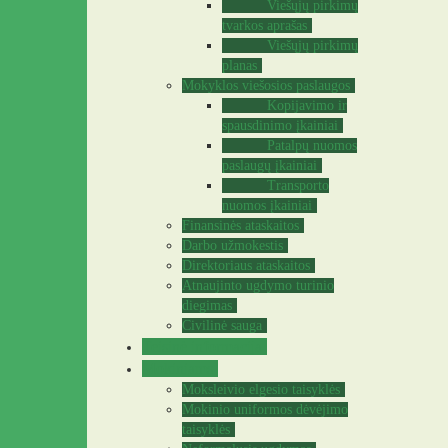
Viešųjų pirkimų
tvarkos aprašas
Viešųjų pirkimų
planas
Mokyklos viešosios paslaugos
Kopijavimo ir
spausdinimo įkainiai
Patalpų nuomos
paslaugų įkainiai
Transporto
nuomos įkainiai
Finansinės ataskaitos
Darbo užmokestis
Direktoriaus ataskaitos
Atnaujinto ugdymo turinio
diegimas
Civilinė sauga
Teisinė informacija
Mokiniams
Moksleivio elgesio taisyklės
Mokinio uniformos dėvėjimo
taisyklės