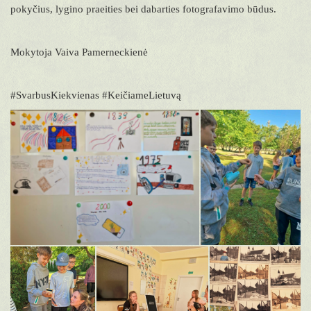
pokyčius, lygino praeities bei dabarties fotografavimo būdus.
Mokytoja Vaiva Pamerneckienė
#SvarbusKiekvienas #KeičiameLietuvą