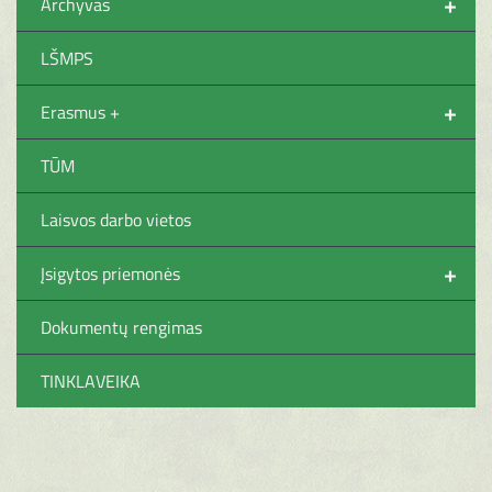
+
Archyvas
LŠMPS
+
Erasmus +
TŪM
Laisvos darbo vietos
+
Įsigytos priemonės
Dokumentų rengimas
TINKLAVEIKA