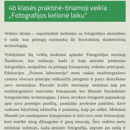
4b klasės praktinė-tiriamoji veikla
„Fotografijos kelionė laiku“
Veiklos tikslas – supažindinti mokinius su fotografijos atsiradimu
ir raida nuo pirmųjų nuotraukų iki šiuolaikinių skaitmeninių
technologijų.
Vykdydami šią veiklą mokiniai aplankė Fotografijos muziejų
Šiauliuose, kur sužinojo, kada ir kaip atsirado pirmosios
fotografijos, susipažino su pirmųjų fotoaparatų veikimo principais.
Edukacijos „Šviesos laboratorija“ metu vaikai nusifotografavo
camera obscura principu veikiančiu įrenginiu ir patys išsiryškino
savo nuotraukas. Pasvalio krašto muziejuje mokiniai taip pat
nusifotografavo senoviniu fotoaparatu bei išbandė šiuolaikines
fotografavimo technologijas. Į klasę atvykusi fotografė papasakojo
apie savo pomėgio pradžią, pasidalijo profesine patirtimi, davė
vaikams kūrybinių užduočių ir patarimų, kaip jas atlikti. Mokiniai
išbandė jos naudojamus fotoaparatus ir dalyvavo mini fotosesijoje,
kuri suteikė daug džiaugsmo ir gerų emocijų. Šios veiklos metu
mokiniai sužinojo, kada atsirado fotografija, suprato jos raidą ir