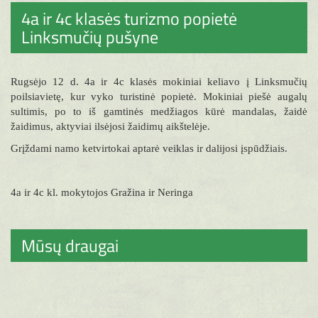
4a ir 4c klasės turizmo popietė
Linksmučių pušyne
Rugsėjo 12 d. 4a ir 4c klasės mokiniai keliavo į Linksmučių
poilsiavietę, kur vyko turistinė popietė. Mokiniai piešė augalų
sultimis, po to iš gamtinės medžiagos kūrė mandalas, žaidė
žaidimus, aktyviai ilsėjosi žaidimų aikštelėje.
Grįždami namo ketvirtokai aptarė veiklas ir dalijosi įspūdžiais.
4a ir 4c kl. mokytojos Gražina ir Neringa
Mūsų draugai