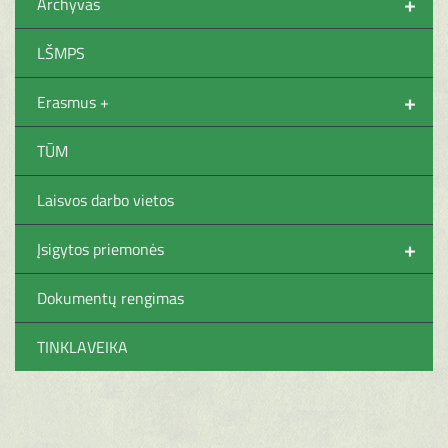
+
Archyvas
LŠMPS
+
Erasmus +
TŪM
Laisvos darbo vietos
+
Įsigytos priemonės
Dokumentų rengimas
TINKLAVEIKA