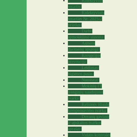
Kolektyvinė
sutartis
Kolektyvinės
sutarties Nr. 2025-2
priedas
Darbo
apmokėjimo sistema
Asmens
duomenų apsauga
Korupcijos
prevencija
Leidimas-
higienos pasas
Nuostatai
Mokinių IT
įrenginių naudojimo
tvarka
Kelionės išlaidų
kompensavimo tvarka
Dovanų gavimo
ir apskaitos tvarkos
aprašas
Vidaus kontrolės