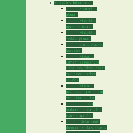
Mokyklos dokumentai
Strateginis
planas
Mokyklos
ugdymo planas
Mokyklos
veiklos planas
Darbo tvarkos
taisyklės
Mokinių
asmeninės pažangos
stebėjimo, fiksavimo ir
vertinimo tvarkos
aprašas
Mokinių
pažangos ir pasiekimų
vertinimo tvarka
Pamokų
lankomumo apskaitos
tvarkos aprašas
Elektroninio
dienyno tvarkos aprašas