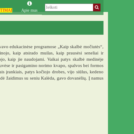
TIMAI
Apie mus
yvavo edukacinėse programose „Kaip skalbė močiutės“,
jo, kaip atsirado muilas, kaip prausėsi seneliai ir
ojo, kaip jie naudojami. Vaikai patys skalbė medinėje
btuvėse ir pasigamino norimo kvapo, spalvos bei formos
s įrankiais, patys kočiojo drobes, vijo siūlus, kedeno
aidė žaidimus su seniu Kalėda, gavo dovanėlių. Į namus