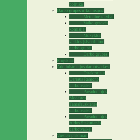
politika
Darbo grupės ir komisijos
Metodinė taryba
Vaiko gerovės
komisija
Mokyklos
veiklos įsivertinimo
darbo grupė
Darbo grupės
Projektai
Administracijos darbotvarkės
Direktoriaus
Dariaus Ramono
darbotvarkė
Pavaduotojos
Modestos
Tamašauskienės
darbotvarkė
Pavaduotojos
Aidos Stakutienės
darbotvarkė
Viešieji pirkimai