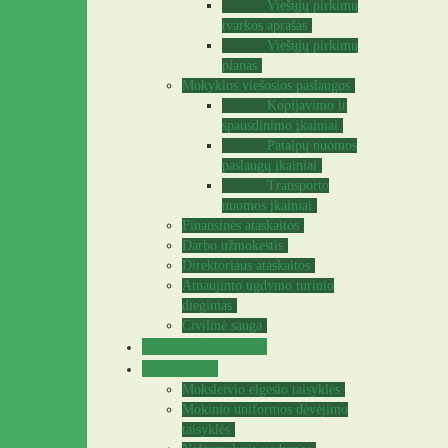
Viešųjų pirkimų
tvarkos aprašas
Viešųjų pirkimų
planas
Mokyklos viešosios paslaugos
Kopijavimo ir
spausdinimo įkainiai
Patalpų nuomos
paslaugų įkainiai
Transporto
nuomos įkainiai
Finansinės ataskaitos
Darbo užmokestis
Direktoriaus ataskaitos
Atnaujinto ugdymo turinio
diegimas
Civilinė sauga
Teisinė informacija
Mokiniams
Moksleivio elgesio taisyklės
Mokinio uniformos dėvėjimo
taisyklės