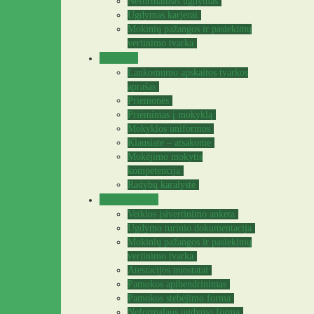
Neformalusis ugdymas
Ugdymas karjerai
Mokinių pažangos ir pasiekimų
vertinimo tvarka
Tėvams
Lankomumo apskaitos tvarkos
aprašas
Priemonės
Priėmimas į mokyklą
Mokyklos uniformos
Klausiate – atsakome
Mokėjimo mokytis
kompetencija
Radybų karalystė
Mokytojams
Veiklos įsivertinimo anketa
Ugdymo turinio dokumentacija
Mokinių pažangos ir pasiekimų
vertinimo tvarka
Atestacijos nuostatai
Pamokos apibendrinimas
Pamokos stebėjimo forma
Neformalaus ugdymo forma