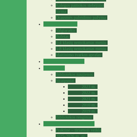
Kolegos pamokos stebėjimo
forma
Drausmės pažeidimo pažyma
Valgyklos meniu
Valgiaraštis
Bufetas
1-4 klasių nemokamas meniu
5-8 klasių nemokamas meniu
Maitinimo tvarkos aprašas
Sveikatos specialistė
Biblioteka
Bibliotekos naujienos
Straipsniai
2023 m.
2022 m.
2021 m.
2010 m.
2019 m.
Bibliotekos renginiai
Praktinė – tiriamoji veikla
Praktinė – tiriamoji veikla
2025-2026 m. m.