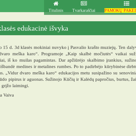
Titulinis
Tvarkaraščiai
PAMOKŲ PAKEI
klasės edukacinė išvyka
 15 d. 3d klasės mokiniai nuvyko į Pasvalio krašto muziejų. Ten dal
dvaro meška karo“. Programoje „Kaip skalbė močiutės“ vaikai sužino
iai, iš ko muilas pagamintas. Dar apžiūrėjo skalbimo įrankius, sužin
 išbandė medines ir metalines rumbes. Po to padirbėjo kūrybinėse dir
s. „Vidur dvaro meška karo“ edukacijos metu susipažino su senoviniai
rūdo pipirus ir aguonas. Sužinojo Kūčių ir Kalėdų papročius, burtus, ž
i grįžo laimingi.
a Vaiva