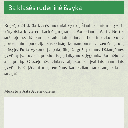
3a klasės rudeninė išvyka
Rugsėjo 24 d. 3a klasės mokiniai vyko į Šiaulius. Informatyvi ir
kūrybiška buvo edukacinė programa ,,Porceliano raštai“. Ne tik
sužinojome, iš kur atsirado tokie indai, bet ir dekoravome
porcelianinį puodelį. Susiskirstę komandomis varžėmės protų
mūšyje. Po to vykome į alpakų ūkį Dargužių kaime. Džiaugėmės
gyvūnų įvairove ir puikiomis jų laikymo sąlygomis. Jodinėjome
ant ponių. Grožėjomės elniais, alpakomis, įvairiais naminiais
gyvūnais. Grįždami nusprendėme, kad keliauti su draugais labai
smagu!
Mokytoja Asta Aperavičienė