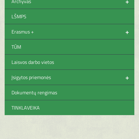
+
Archyvas
LŠMPS
+
Erasmus +
TŪM
Laisvos darbo vietos
+
Įsigytos priemonės
Dokumentų rengimas
TINKLAVEIKA