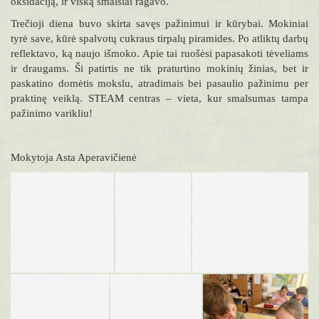
oksidaciją, ir viską smalsiai ragavo.
Trečioji diena buvo skirta savęs pažinimui ir kūrybai. Mokiniai
tyrė save, kūrė spalvotų cukraus tirpalų piramides. Po atliktų darbų
reflektavo, ką naujo išmoko. Apie tai ruošėsi papasakoti tėveliams
ir draugams. Ši patirtis ne tik praturtino mokinių žinias, bet ir
paskatino domėtis mokslu, atradimais bei pasaulio pažinimu per
praktinę veiklą. STEAM centras – vieta, kur smalsumas tampa
pažinimo varikliu!
Mokytoja Asta Aperavičienė