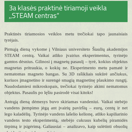
3a klasės praktinė tiriamoji veikla
,,STEAM centras“
Praktinės tiriamosios veiklos metu trečiokai tapo jaunaisiais
tyrėjais.
Pirmąją dieną vykome į Vilniaus universiteto Šiaulių akademijos
STEAM centrą. Vaikai atliko įvairius eksperimentus, tyrinėjo
gamtos dėsnius. Gilinosi į magnetų pasaulį – tyrė, kokius objektus
magnetas pritraukia, o kokių ne. Eksperimento metu pamatė ir
nematomas magneto bangas. Su 3D rašikliais sukūrė ančiukus,
kuriuos įmagnetino ir surengė smagią magnetinę plaukimo rungtį.
Naudodamiesi mikroskopais, trečiokai tyrinėjo akimi nematomus
objektus. Pasaulis po lęšiu pasirodė visai kitoks!
Antrąją dieną dėmesys buvo skiriamas vandeniui. Vaikai stebėjo
vandens įtempimo jėgą ant įvairių paviršių – eurų, centų ir net
lego kaladėlių. Tyrinėjo vandens lašelio kelionę, atliko kapiliarinio
vandens testo eksperimentą, stebėjo cukraus kubelių piramidės
tirpimą ir įsigėrimą. Galiausiai – analizavo, kaip sulėtinti obuolių