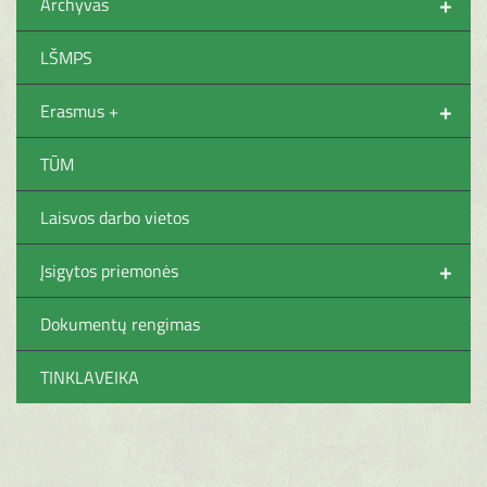
+
Archyvas
LŠMPS
+
Erasmus +
TŪM
Laisvos darbo vietos
+
Įsigytos priemonės
Dokumentų rengimas
TINKLAVEIKA