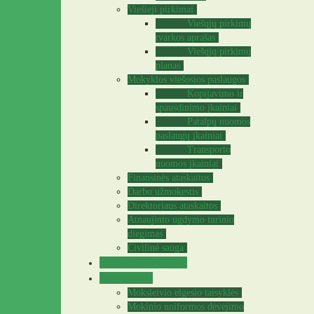
Viešieji pirkimai
Viešųjų pirkimų
tvarkos aprašas
Viešųjų pirkimų
planas
Mokyklos viešosios paslaugos
Kopijavimo ir
spausdinimo įkainiai
Patalpų nuomos
paslaugų įkainiai
Transporto
nuomos įkainiai
Finansinės ataskaitos
Darbo užmokestis
Direktoriaus ataskaitos
Atnaujinto ugdymo turinio
diegimas
Civilinė sauga
Teisinė informacija
Mokiniams
Moksleivio elgesio taisyklės
Mokinio uniformos dėvėjimo