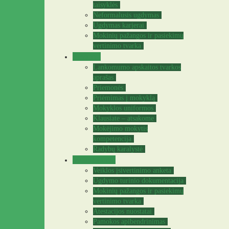
taisyklės
Neformalusis ugdymas
Ugdymas karjerai
Mokinių pažangos ir pasiekimų
vertinimo tvarka
Tėvams
Lankomumo apskaitos tvarkos
aprašas
Priemonės
Priėmimas į mokyklą
Mokyklos uniformos
Klausiate – atsakome
Mokėjimo mokytis
kompetencija
Radybų karalystė
Mokytojams
Veiklos įsivertinimo anketa
Ugdymo turinio dokumentacija
Mokinių pažangos ir pasiekimų
vertinimo tvarka
Atestacijos nuostatai
Pamokos apibendrinimas