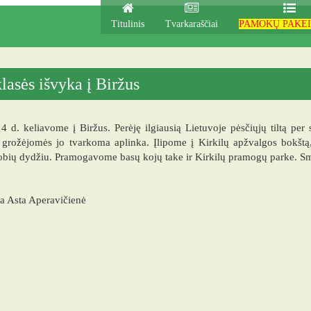
zija
Titulinis
Tvarkaraščiai
PAMOKŲ PAKEI
lasės išvyka į Biržus
 4 d. keliavome į Biržus. Perėję ilgiausią Lietuvoje pėsčiųjų tiltą per
 grožėjomės jo tvarkoma aplinka. Įlipome į Kirkilų apžvalgos bokštą
ių dydžiu. Pramogavome basų kojų take ir Kirkilų pramogų parke. Smag
a Asta Aperavičienė