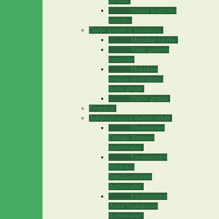
aprašas
Vidaus kontrolės
politika
Darbo grupės ir komisijos
Metodinė taryba
Vaiko gerovės
komisija
Mokyklos
veiklos įsivertinimo
darbo grupė
Darbo grupės
Projektai
Administracijos darbotvarkės
Direktoriaus
Dariaus Ramono
darbotvarkė
Pavaduotojos
Modestos
Tamašauskienės
darbotvarkė
Pavaduotojos
Aidos Stakutienės
darbotvarkė