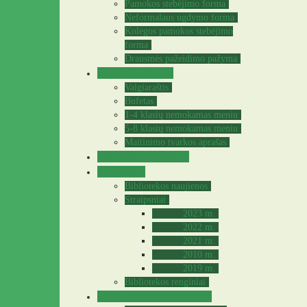
Pamokos stebėjimo forma
Neformalaus ugdymo forma
Kolegos pamokos stebėjimo
forma
Drausmės pažeidimo pažyma
Valgyklos meniu
Valgiaraštis
Bufetas
1-4 klasių nemokamas meniu
5-8 klasių nemokamas meniu
Maitinimo tvarkos aprašas
Sveikatos specialistė
Biblioteka
Bibliotekos naujienos
Straipsniai
2023 m.
2022 m.
2021 m.
2010 m.
2019 m.
Bibliotekos renginiai
Praktinė – tiriamoji veikla