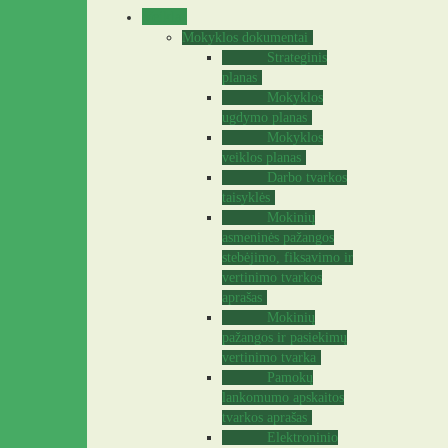
Veikla
Mokyklos dokumentai
Strateginis
planas
Mokyklos
ugdymo planas
Mokyklos
veiklos planas
Darbo tvarkos
taisyklės
Mokinių
asmeninės pažangos
stebėjimo, fiksavimo ir
vertinimo tvarkos
aprašas
Mokinių
pažangos ir pasiekimų
vertinimo tvarka
Pamokų
lankomumo apskaitos
tvarkos aprašas
Elektroninio