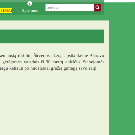
TIMAI
Apie mus
 seniausią dirbtinį Širvėnos ežerą, apsilankėme Astravo
, gėrėjomės vaizdais iš 30 metrų aukščio. Stebėjomės
u keliauti po nuostabiai gražią gimtąją savo šalį!