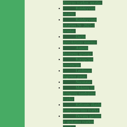
dienyno tvarkos aprašas
Kolektyvinė
sutartis
Kolektyvinės
sutarties Nr. 2025-2
priedas
Darbo
apmokėjimo sistema
Asmens
duomenų apsauga
Korupcijos
prevencija
Leidimas-
higienos pasas
Nuostatai
Mokinių IT
įrenginių naudojimo
tvarka
Kelionės išlaidų
kompensavimo tvarka
Dovanų gavimo
ir apskaitos tvarkos