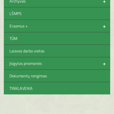
+
Archyvas
LŠMPS
+
Erasmus +
TŪM
Laisvos darbo vietos
+
Įsigytos priemonės
Dokumentų rengimas
TINKLAVEIKA