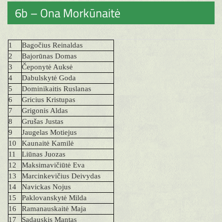
6b – Ona Morkūnaitė
1
Bagočius Reinaldas
2
Bajorūnas Domas
3
Čeponytė Auksė
4
Dabulskytė Goda
5
Dominikaitis Ruslanas
6
Gricius Kristupas
7
Grigonis Aldas
8
Grušas Justas
9
Jaugelas Motiejus
10
Kaunaitė Kamilė
11
Liūnas Juozas
12
Maksimavičiūtė Eva
13
Marcinkevičius Deivydas
14
Navickas Nojus
15
Paklovanskytė Milda
16
Ramanauskaitė Maja
17
Sadauskis Mantas