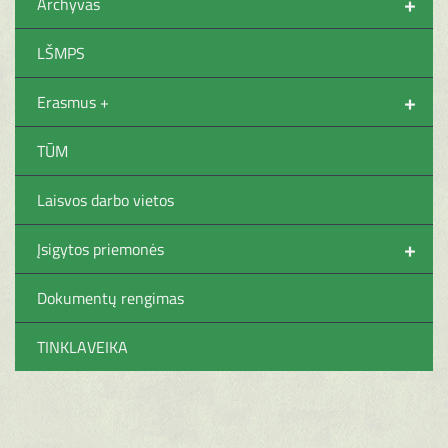
+
Archyvas
LŠMPS
+
Erasmus +
TŪM
Laisvos darbo vietos
+
Įsigytos priemonės
Dokumentų rengimas
TINKLAVEIKA