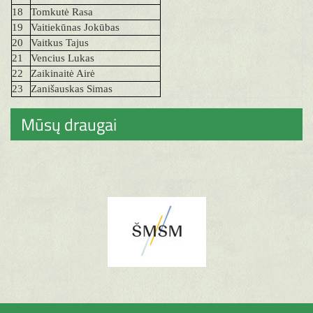
18
Tomkutė Rasa
19
Vaitiekūnas Jokūbas
20
Vaitkus Tajus
21
Vencius Lukas
22
Zaikinaitė Airė
23
Zanišauskas Simas
Mūsų draugai