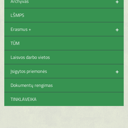
+
Archyvas
LŠMPS
+
Erasmus +
TŪM
Laisvos darbo vietos
+
Įsigytos priemonės
Dokumentų rengimas
TINKLAVEIKA