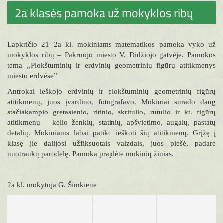
2a klasės pamoka už mokyklos ribų
Lapkričio 21 2a kl. mokiniams matematikos pamoka vyko už
mokyklos ribų – Pakruojo miesto V. Didžiojo gatvėje. Pamokos
tema ,,Plokštuminių ir erdvinių geometrinių figūrų atitikmenys
miesto erdvėse”
Antrokai ieškojo erdvinių ir plokštuminių geometrinių figūrų
atitikmenų, juos įvardino, fotografavo. Mokiniai surado daug
stačiakampio gretasienio, ritinio, skritulio, rutulio ir kt. figūrų
atitikmenų – kelio ženklų, statinių, apšvietimo, augalų, pastatų
detalių. Mokiniams labai patiko ieškoti šių atitikmenų. Grįžę į
klasę jie dalijosi užfiksuotais vaizdais, juos piešė, padarė
nuotraukų parodėlę. Pamoka praplėtė mokinių žinias.
2a kl. mokytoja G. Šimkienė