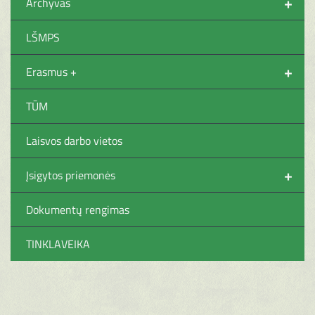
+
Archyvas
LŠMPS
+
Erasmus +
TŪM
Laisvos darbo vietos
+
Įsigytos priemonės
Dokumentų rengimas
TINKLAVEIKA