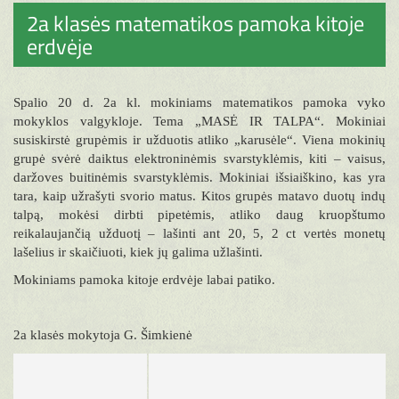
2a klasės matematikos pamoka kitoje
erdvėje
Spalio 20 d. 2a kl. mokiniams matematikos pamoka vyko
mokyklos valgykloje. Tema „MASĖ IR TALPA“. Mokiniai
susiskirstė grupėmis ir užduotis atliko „karusėle“. Viena mokinių
grupė svėrė daiktus elektroninėmis svarstyklėmis, kiti – vaisus,
daržoves buitinėmis svarstyklėmis. Mokiniai išsiaiškino, kas yra
tara, kaip užrašyti svorio matus. Kitos grupės matavo duotų indų
talpą, mokėsi dirbti pipetėmis, atliko daug kruopštumo
reikalaujančią užduotį – lašinti ant 20, 5, 2 ct vertės monetų
lašelius ir skaičiuoti, kiek jų galima užlašinti.
Mokiniams pamoka kitoje erdvėje labai patiko.
2a klasės mokytoja G. Šimkienė