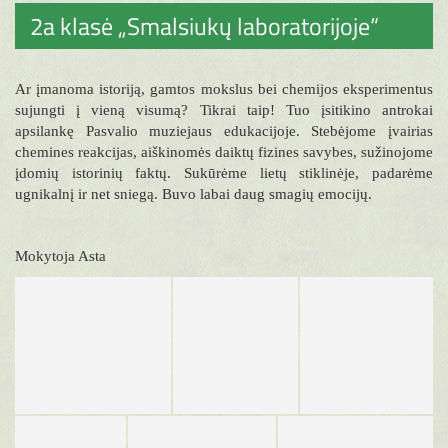
2a klasė „Smalsiukų laboratorijoje“
Ar įmanoma istoriją, gamtos mokslus bei chemijos eksperimentus
sujungti į vieną visumą? Tikrai taip! Tuo įsitikino antrokai
apsilankę Pasvalio muziejaus edukacijoje. Stebėjome įvairias
chemines reakcijas, aiškinomės daiktų fizines savybes, sužinojome
įdomių istorinių faktų. Sukūrėme lietų stiklinėje, padarėme
ugnikalnį ir net sniegą. Buvo labai daug smagių emocijų.
Mokytoja Asta