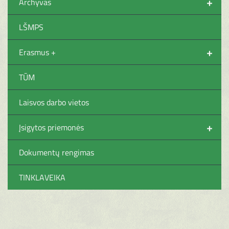
+
Archyvas
LŠMPS
+
Erasmus +
TŪM
Laisvos darbo vietos
+
Įsigytos priemonės
Dokumentų rengimas
TINKLAVEIKA