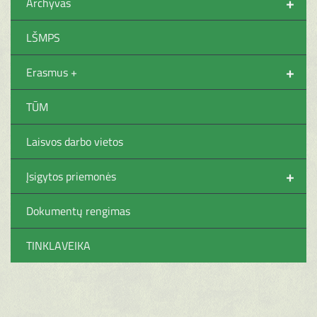
+
Archyvas
LŠMPS
+
Erasmus +
TŪM
Laisvos darbo vietos
+
Įsigytos priemonės
Dokumentų rengimas
TINKLAVEIKA