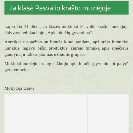
2a klasė Pasvalio krašto muziejuje
Lapkričio 11 dieną 2a klasės mokiniai Pasvalio krašto muziejuje
dalyvavo edukacijoje „Apie bitučių gyvenimą“.
Antrokai susipažino su bitutės kūno sandara, apžiūrėjo bitininko
įrankius, ragavo bičių produktus, žiūrėjo filmuką apie spiečiaus
gaudymą ir atliko įdomias užduotis grupėse.
Mokiniai muziejuje daug sužinojo apie bitučių gyvenimą ir patyrė
gerų emocijų.
Mokytoja Daiva