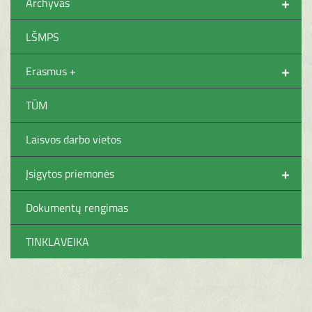
+
Archyvas
LŠMPS
+
Erasmus +
TŪM
Laisvos darbo vietos
+
Įsigytos priemonės
Dokumentų rengimas
TINKLAVEIKA