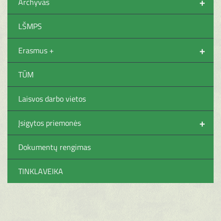
+
Archyvas
LŠMPS
+
Erasmus +
TŪM
Laisvos darbo vietos
+
Įsigytos priemonės
Dokumentų rengimas
TINKLAVEIKA