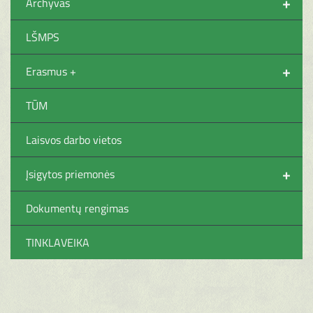
+
Archyvas
LŠMPS
+
Erasmus +
TŪM
Laisvos darbo vietos
+
Įsigytos priemonės
Dokumentų rengimas
TINKLAVEIKA