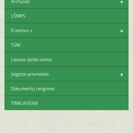
+
Archyvas
LŠMPS
+
Erasmus +
TŪM
Laisvos darbo vietos
+
Įsigytos priemonės
Dokumentų rengimas
TINKLAVEIKA