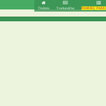
Titulinis
Tvarkaraščiai
PAMOKŲ PAKEI