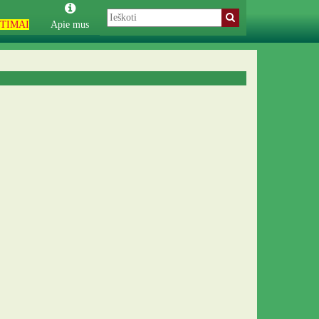
TIMAI
Apie mus