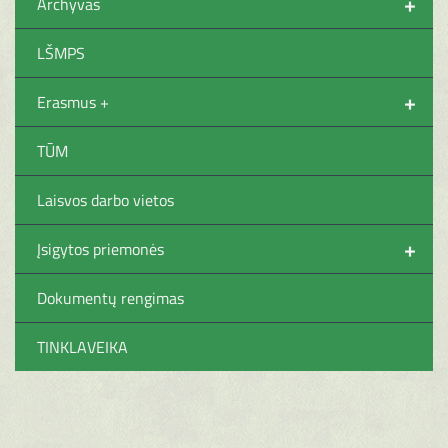
+
Archyvas
LŠMPS
+
Erasmus +
TŪM
Laisvos darbo vietos
+
Įsigytos priemonės
Dokumentų rengimas
TINKLAVEIKA