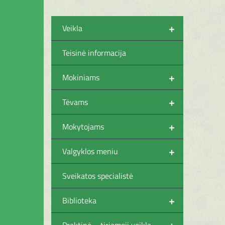
+
Veikla
Teisinė informacija
+
Mokiniams
+
Tėvams
+
Mokytojams
+
Valgyklos meniu
Sveikatos specialistė
+
Biblioteka
+
Praktinė – tiriamoji veikla