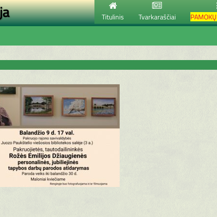
ja
Titulinis
Tvarkaraščiai
PAMOKŲ 