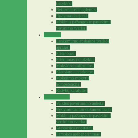
taisyklės
Neformalusis ugdymas
Ugdymas karjerai
Mokinių pažangos ir pasiekimų
vertinimo tvarka
Tėvams
Lankomumo apskaitos tvarkos
aprašas
Priemonės
Priėmimas į mokyklą
Mokyklos uniformos
Klausiate – atsakome
Mokėjimo mokytis
kompetencija
Radybų karalystė
Mokytojams
Veiklos įsivertinimo anketa
Ugdymo turinio dokumentacija
Mokinių pažangos ir pasiekimų
vertinimo tvarka
Atestacijos nuostatai
Pamokos apibendrinimas