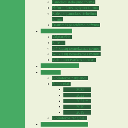
Pamokos stebėjimo forma
Neformalaus ugdymo forma
Kolegos pamokos stebėjimo
forma
Drausmės pažeidimo pažyma
Valgyklos meniu
Valgiaraštis
Bufetas
1-4 klasių nemokamas meniu
5-8 klasių nemokamas meniu
Maitinimo tvarkos aprašas
Sveikatos specialistė
Biblioteka
Bibliotekos naujienos
Straipsniai
2023 m.
2022 m.
2021 m.
2010 m.
2019 m.
Bibliotekos renginiai
Praktinė – tiriamoji veikla