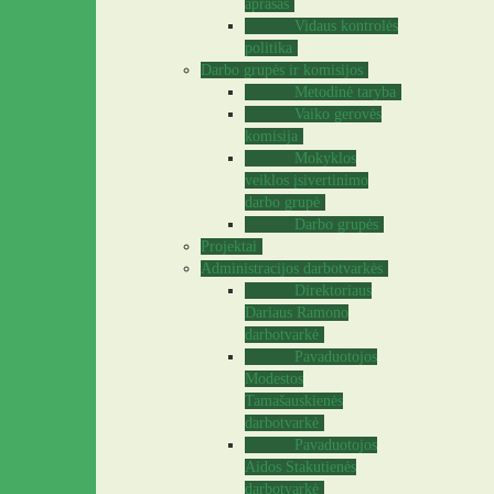
aprašas
Vidaus kontrolės
politika
Darbo grupės ir komisijos
Metodinė taryba
Vaiko gerovės
komisija
Mokyklos
veiklos įsivertinimo
darbo grupė
Darbo grupės
Projektai
Administracijos darbotvarkės
Direktoriaus
Dariaus Ramono
darbotvarkė
Pavaduotojos
Modestos
Tamašauskienės
darbotvarkė
Pavaduotojos
Aidos Stakutienės
darbotvarkė