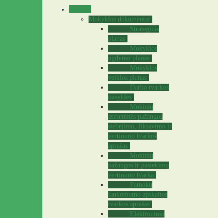
Veikla
Mokyklos dokumentai
Strateginis
planas
Mokyklos
ugdymo planas
Mokyklos
veiklos planas
Darbo tvarkos
taisyklės
Mokinių
asmeninės pažangos
stebėjimo, fiksavimo ir
vertinimo tvarkos
aprašas
Mokinių
pažangos ir pasiekimų
vertinimo tvarka
Pamokų
lankomumo apskaitos
tvarkos aprašas
Elektroninio