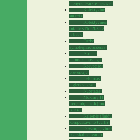
dienyno tvarkos aprašas
Kolektyvinė
sutartis
Kolektyvinės
sutarties Nr. 2025-2
priedas
Darbo
apmokėjimo sistema
Asmens
duomenų apsauga
Korupcijos
prevencija
Leidimas-
higienos pasas
Nuostatai
Mokinių IT
įrenginių naudojimo
tvarka
Kelionės išlaidų
kompensavimo tvarka
Dovanų gavimo
ir apskaitos tvarkos