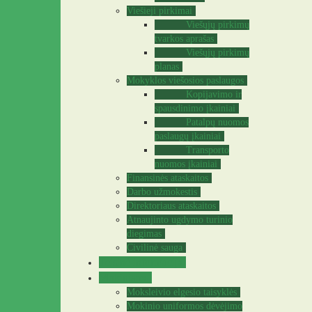
Viešieji pirkimai
Viešųjų pirkimų
tvarkos aprašas
Viešųjų pirkimų
planas
Mokyklos viešosios paslaugos
Kopijavimo ir
spausdinimo įkainiai
Patalpų nuomos
paslaugų įkainiai
Transporto
nuomos įkainiai
Finansinės ataskaitos
Darbo užmokestis
Direktoriaus ataskaitos
Atnaujinto ugdymo turinio
diegimas
Civilinė sauga
Teisinė informacija
Mokiniams
Moksleivio elgesio taisyklės
Mokinio uniformos dėvėjimo