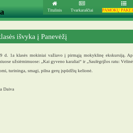
ja
Titulinis
Tvarkaraščiai
PAMOKŲ PAKEI
klasės išvyka į Panevėžį
19 d. 1a klasės mokiniai važiavo į pirmąją mokyklinę ekskursiją. 
iuose užsiėmimuose: „Kai gyveno karaliai“ ir „Saulėgrįžos ratu: Vėlin
mi, turininga, smagi, pilna gerų įspūdžių kelionė.
a Daiva