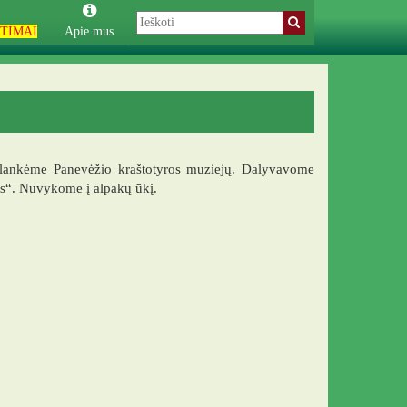
TIMAI
Apie mus
Aplankėme Panevėžio kraštotyros muziejų. Dalyvavome
ės“. Nuvykome į alpakų ūkį.