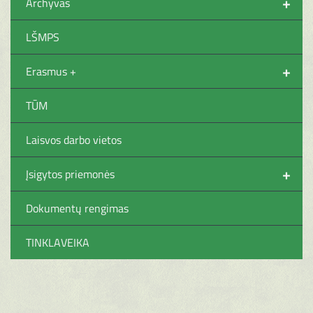
+
Archyvas
LŠMPS
+
Erasmus +
TŪM
Laisvos darbo vietos
+
Įsigytos priemonės
Dokumentų rengimas
TINKLAVEIKA