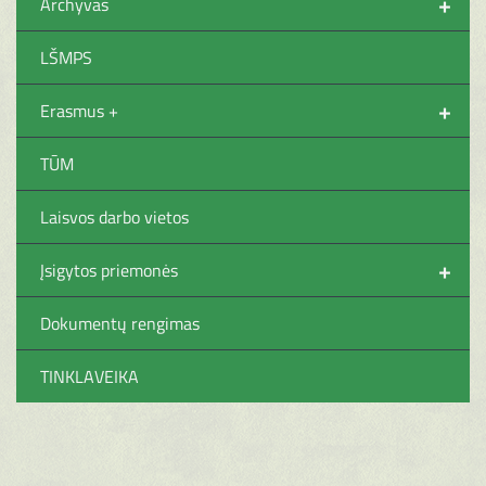
+
Archyvas
LŠMPS
+
Erasmus +
TŪM
Laisvos darbo vietos
+
Įsigytos priemonės
Dokumentų rengimas
TINKLAVEIKA