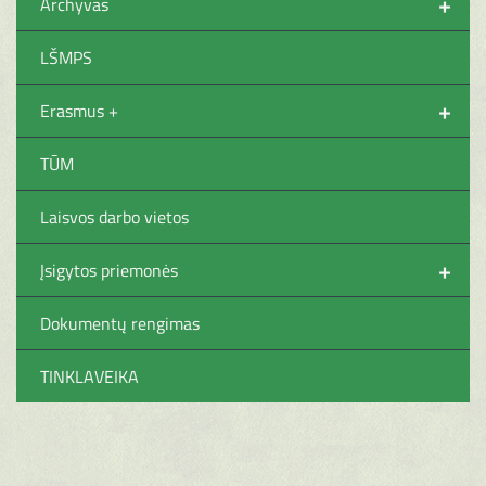
+
Archyvas
LŠMPS
+
Erasmus +
TŪM
Laisvos darbo vietos
+
Įsigytos priemonės
Dokumentų rengimas
TINKLAVEIKA