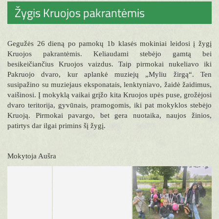
Žygis Kruojos pakrantėmis
Gegužės 26 dieną po pamokų 1b klasės mokiniai leidosi į žygį
Kruojos pakrantėmis. Keliaudami stebėjo gamtą bei
besikeičiančius Kruojos vaizdus. Taip pirmokai nukeliavo iki
Pakruojo dvaro, kur aplankė muziejų „Myliu žirgą“. Ten
susipažino su muziejaus eksponatais, lenktyniavo, žaidė žaidimus,
vaišinosi. Į mokyklą vaikai grįžo kita Kruojos upės puse, grožėjosi
dvaro teritorija, gyvūnais, pramogomis, iki pat mokyklos stebėjo
Kruoją. Pirmokai pavargo, bet gera nuotaika, naujos žinios,
patirtys dar ilgai primins šį žygį.
Mokytoja Aušra