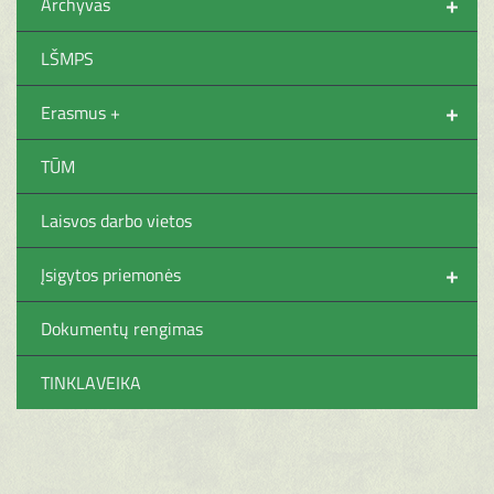
+
Archyvas
LŠMPS
+
Erasmus +
TŪM
Laisvos darbo vietos
+
Įsigytos priemonės
Dokumentų rengimas
TINKLAVEIKA