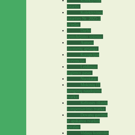
Kolektyvinė
sutartis
Kolektyvinės
sutarties Nr. 2025-2
priedas
Darbo
apmokėjimo sistema
Asmens
duomenų apsauga
Korupcijos
prevencija
Leidimas-
higienos pasas
Nuostatai
Mokinių IT
įrenginių naudojimo
tvarka
Kelionės išlaidų
kompensavimo tvarka
Dovanų gavimo
ir apskaitos tvarkos
aprašas
Vidaus kontrolės