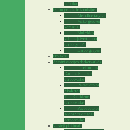
politika
Darbo grupės ir komisijos
Metodinė taryba
Vaiko gerovės
komisija
Mokyklos
veiklos įsivertinimo
darbo grupė
Darbo grupės
Projektai
Administracijos darbotvarkės
Direktoriaus
Dariaus Ramono
darbotvarkė
Pavaduotojos
Modestos
Tamašauskienės
darbotvarkė
Pavaduotojos
Aidos Stakutienės
darbotvarkė
Viešieji pirkimai