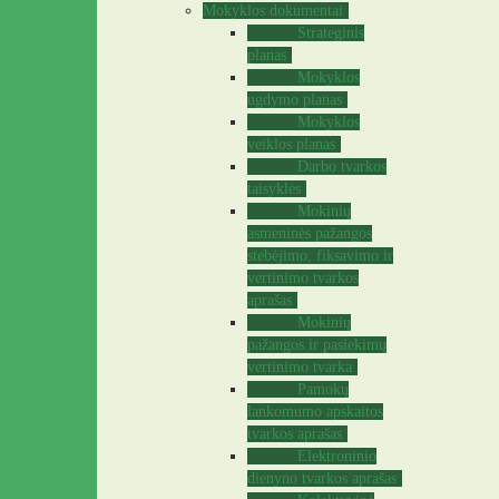
Mokyklos dokumentai
Strateginis
planas
Mokyklos
ugdymo planas
Mokyklos
veiklos planas
Darbo tvarkos
taisyklės
Mokinių
asmeninės pažangos
stebėjimo, fiksavimo ir
vertinimo tvarkos
aprašas
Mokinių
pažangos ir pasiekimų
vertinimo tvarka
Pamokų
lankomumo apskaitos
tvarkos aprašas
Elektroninio
dienyno tvarkos aprašas