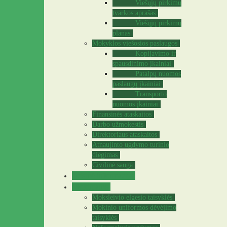
Viešųjų pirkimų
tvarkos aprašas
Viešųjų pirkimų
planas
Mokyklos viešosios paslaugos
Kopijavimo ir
spausdinimo įkainiai
Patalpų nuomos
paslaugų įkainiai
Transporto
nuomos įkainiai
Finansinės ataskaitos
Darbo užmokestis
Direktoriaus ataskaitos
Atnaujinto ugdymo turinio
diegimas
Civilinė sauga
Teisinė informacija
Mokiniams
Moksleivio elgesio taisyklės
Mokinio uniformos dėvėjimo
taisyklės