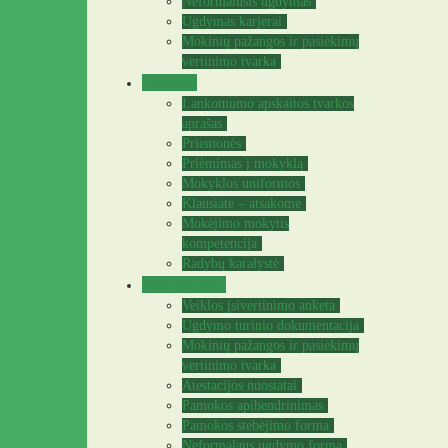
Neformalusis ugdymas
Ugdymas karjerai
Mokinių pažangos ir pasiekimų
vertinimo tvarka
Tėvams
Lankomumo apskaitos tvarkos
aprašas
Priemonės
Priėmimas į mokyklą
Mokyklos uniformos
Klausiate – atsakome
Mokėjimo mokytis
kompetencija
Radybų karalystė
Mokytojams
Veiklos įsivertinimo anketa
Ugdymo turinio dokumentacija
Mokinių pažangos ir pasiekimų
vertinimo tvarka
Atestacijos nuostatai
Pamokos apibendrinimas
Pamokos stebėjimo forma
Neformalaus ugdymo forma