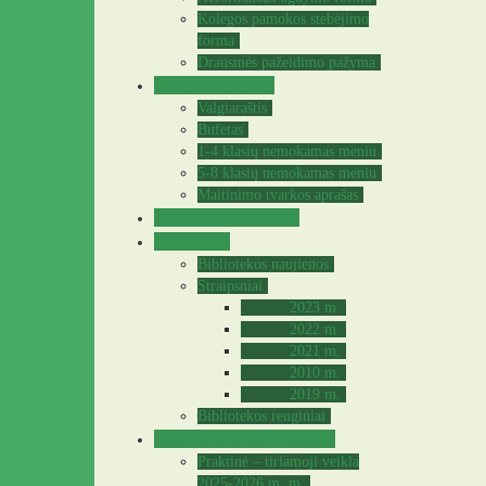
Kolegos pamokos stebėjimo
forma
Drausmės pažeidimo pažyma
Valgyklos meniu
Valgiaraštis
Bufetas
1-4 klasių nemokamas meniu
5-8 klasių nemokamas meniu
Maitinimo tvarkos aprašas
Sveikatos specialistė
Biblioteka
Bibliotekos naujienos
Straipsniai
2023 m.
2022 m.
2021 m.
2010 m.
2019 m.
Bibliotekos renginiai
Praktinė – tiriamoji veikla
Praktinė – tiriamoji veikla
2025-2026 m. m.