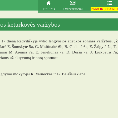
Titulinis
Tvarkaraščiai
PAMOKŲ PAKEI
os keturkovės varžybos
 17 dieną Radviliškyje vyko lengvosios atletikos zoninės varžybos. 
darė E. Šumskytė 5a, G. Misiūnaitė 6b, B. Gudaitė 6c, E. Žalpytė 7a, T.
nariai M. Areima 7a, E. Jeneliūnas 7a, D. Dorša 7a, J. Liukpetris 7
iams už aktyvumą ir norą sportuoti.
ugdymo mokytojai R. Varneckas ir G. Balašauskienė