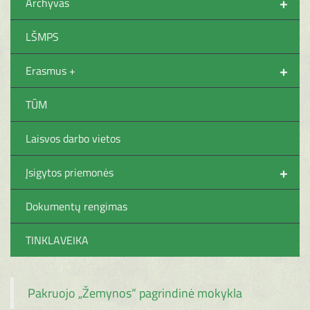
+
Archyvas
LŠMPS
+
Erasmus +
TŪM
Laisvos darbo vietos
+
Įsigytos priemonės
Dokumentų rengimas
TINKLAVEIKA
Pakruojo „Žemynos“ pagrindinė mokykla