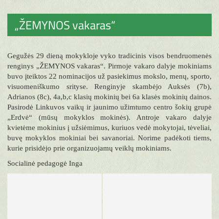
„ŽEMYNOS vakaras“
Gegužės 29 dieną mokykloje vyko tradicinis visos bendruomenės
renginys „ŽEMYNOS vakaras“. Pirmoje vakaro dalyje mokiniams
buvo įteiktos 22 nominacijos už pasiekimus mokslo, menų, sporto,
visuomeniškumo srityse. Renginyje skambėjo Auksės (7b),
Adrianos (8c), 4a,b,c klasių mokinių bei 6a klasės mokinių dainos.
Pasirodė Linkuvos vaikų ir jaunimo užimtumo centro šokių grupė
„Erdvė“ (mūsų mokyklos mokinės). Antroje vakaro dalyje
kvietėme mokinius į užsiėmimus, kuriuos vedė mokytojai, tėveliai,
buvę mokyklos mokiniai bei savanoriai. Norime padėkoti tiems,
kurie prisidėjo prie organizuojamų veiklų mokiniams.
Socialinė pedagogė Inga