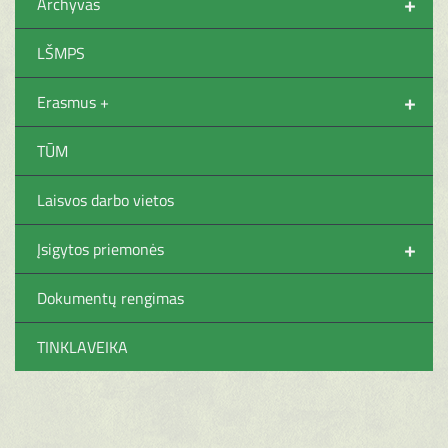
+
Archyvas
LŠMPS
+
Erasmus +
TŪM
Laisvos darbo vietos
+
Įsigytos priemonės
Dokumentų rengimas
TINKLAVEIKA