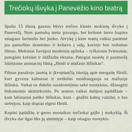
Trečiokų išvyka į Panevėžio kino teatrą
Spalio 15 dieną gausus būrys trečios klasės mokinių išvyko į
Panevėžį. Nors pamokų metu pavargo, bet kelionė buvo kupina
smagaus šurmulio bei juoko. Atvykę į kino teatrą vaikai pasiėmė
jau paruoštus skanėstus ir keliavo į salę, kurioje bus rodomas
filmas. Mokiniai žavėjosi modernia aplinka – ryškiomis šviesomis,
patogiais krėslais ir didžiuliu ekranu. Patogiai susėdę ir pasiruošę
žiūrėjome animacinį filmą „Heidi ir mažasis lūšiukas“.
Filmas pasakojo jautrią ir įkvepiančią istoriją apie mergaitę Heidi,
kuri gyvena kalnuose ir netikėtai susidraugauja su mažuoju
lūšiuku. Vaikai su dideliu susidomėjimu sekė nuotykius, džiaugėsi
linksmomis akimirkomis. Po seanso vaikai dalijosi įspūdžiais –
kam labiausiai patiko lūšiukas, kam – gražūs kalnų vaizdai, o kas
stebėjosi, kaip drąsiai elgėsi Heidi.
Kupini įspūdžių ir geros nuotaikos trečiokai grįžo į mokyklą. Ši
išvyka dar ilgai liks jų atmintyje – kaip smagus nuotykis.