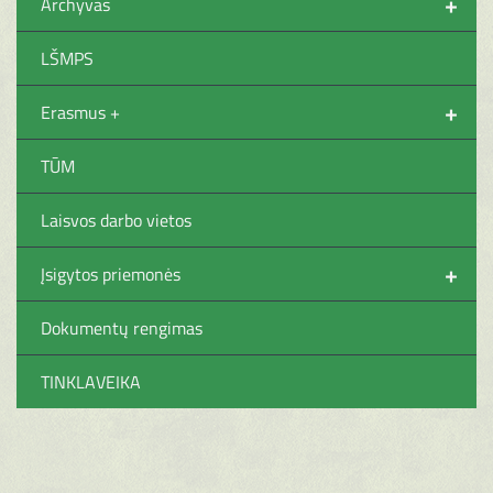
+
Archyvas
LŠMPS
+
Erasmus +
TŪM
Laisvos darbo vietos
+
Įsigytos priemonės
Dokumentų rengimas
TINKLAVEIKA