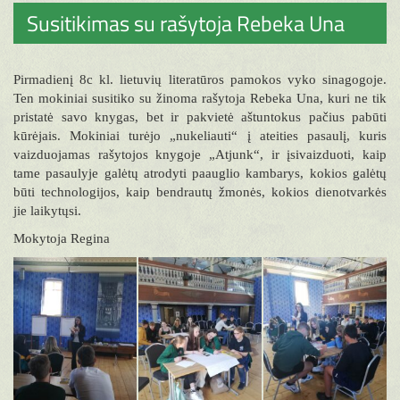
Susitikimas su rašytoja Rebeka Una
Pirmadienį 8c kl. lietuvių literatūros pamokos vyko sinagogoje.
Ten mokiniai susitiko su žinoma rašytoja Rebeka Una, kuri ne tik
pristatė savo knygas, bet ir pakvietė aštuntokus pačius pabūti
kūrėjais. Mokiniai turėjo „nukeliauti“ į ateities pasaulį, kuris
vaizduojamas rašytojos knygoje „Atjunk“, ir įsivaizduoti, kaip
tame pasaulyje galėtų atrodyti paauglio kambarys, kokios galėtų
būti technologijos, kaip bendrautų žmonės, kokios dienotvarkės
jie laikytųsi.
Mokytoja Regina