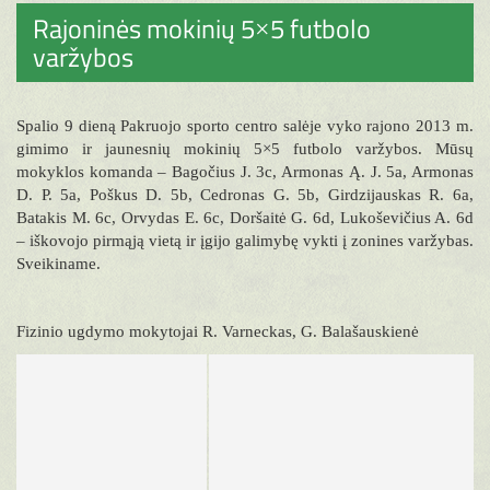
Rajoninės mokinių 5×5 futbolo
varžybos
Spalio 9 dieną Pakruojo sporto centro salėje vyko rajono 2013 m.
gimimo ir jaunesnių mokinių 5×5 futbolo varžybos. Mūsų
mokyklos komanda – Bagočius J. 3c, Armonas Ą. J. 5a, Armonas
D. P. 5a, Poškus D. 5b, Cedronas G. 5b, Girdzijauskas R. 6a,
Batakis M. 6c, Orvydas E. 6c, Doršaitė G. 6d, Lukoševičius A. 6d
– iškovojo pirmąją vietą ir įgijo galimybę vykti į zonines varžybas.
Sveikiname.
Fizinio ugdymo mokytojai R. Varneckas, G. Balašauskienė