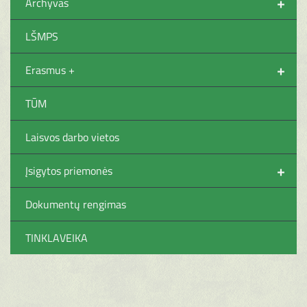
+
Archyvas
LŠMPS
+
Erasmus +
TŪM
Laisvos darbo vietos
+
Įsigytos priemonės
Dokumentų rengimas
TINKLAVEIKA