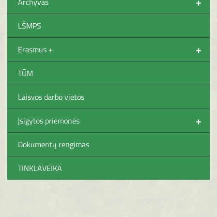
+
Archyvas
LŠMPS
+
Erasmus +
TŪM
Laisvos darbo vietos
+
Įsigytos priemonės
Dokumentų rengimas
TINKLAVEIKA