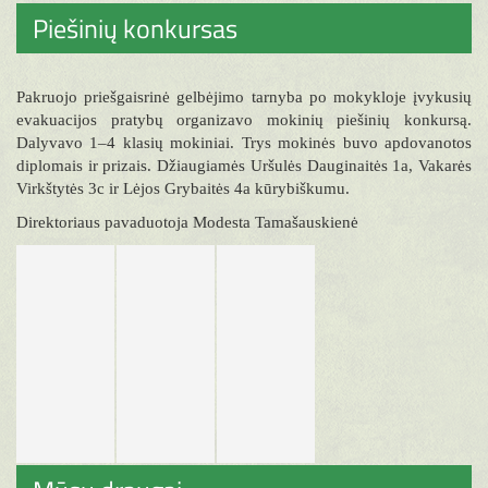
Piešinių konkursas
Pakruojo priešgaisrinė gelbėjimo tarnyba po mokykloje įvykusių
evakuacijos pratybų organizavo mokinių piešinių konkursą.
Dalyvavo 1–4 klasių mokiniai. Trys mokinės buvo apdovanotos
diplomais ir prizais. Džiaugiamės Uršulės Dauginaitės 1a, Vakarės
Virkštytės 3c ir Lėjos Grybaitės 4a kūrybiškumu.
Direktoriaus pavaduotoja Modesta Tamašauskienė