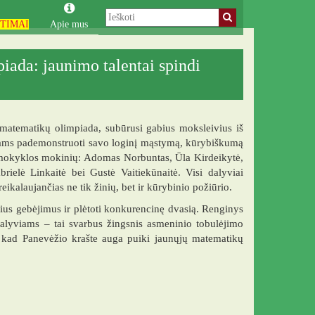
TIMAI
Apie mus
iada: jaunimo talentai spindi
matematikų olimpiada, subūrusi gabius moksleivius iš
protams pademonstruoti savo loginį mąstymą, kūrybiškumą
 mokyklos mokinių: Adomas Norbuntas, Ūla Kirdeikytė,
ielė Linkaitė bei Gustė Vaitiekūnaitė. Visi dalyviai
kalaujančias ne tik žinių, bet ir kūrybinio požiūrio.
nius gebėjimus ir plėtoti konkurencinę dvasią. Renginys
. Dalyviams – tai svarbus žingsnis asmeninio tobulėjimo
ja, kad Panevėžio krašte auga puiki jaunųjų matematikų