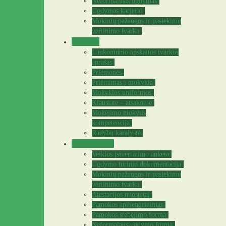
Neformalusis ugdymas
Ugdymas karjerai
Mokinių pažangos ir pasiekimų
vertinimo tvarka
Tėvams
Lankomumo apskaitos tvarkos
aprašas
Priemonės
Priėmimas į mokyklą
Mokyklos uniformos
Klausiate – atsakome
Mokėjimo mokytis
kompetencija
Radybų karalystė
Mokytojams
Veiklos įsivertinimo anketa
Ugdymo turinio dokumentacija
Mokinių pažangos ir pasiekimų
vertinimo tvarka
Atestacijos nuostatai
Pamokos apibendrinimas
Pamokos stebėjimo forma
Neformalaus ugdymo forma