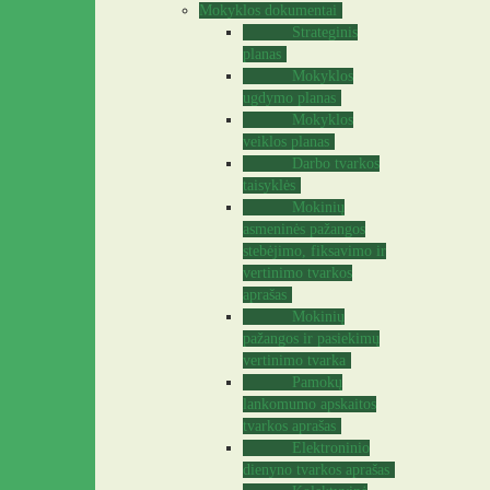
Mokyklos dokumentai
Strateginis
planas
Mokyklos
ugdymo planas
Mokyklos
veiklos planas
Darbo tvarkos
taisyklės
Mokinių
asmeninės pažangos
stebėjimo, fiksavimo ir
vertinimo tvarkos
aprašas
Mokinių
pažangos ir pasiekimų
vertinimo tvarka
Pamokų
lankomumo apskaitos
tvarkos aprašas
Elektroninio
dienyno tvarkos aprašas