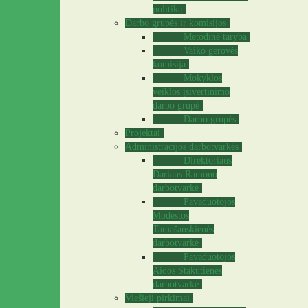
politika
Darbo grupės ir komisijos
Metodinė taryba
Vaiko gerovės
komisija
Mokyklos
veiklos įsivertinimo
darbo grupė
Darbo grupės
Projektai
Administracijos darbotvarkės
Direktoriaus
Dariaus Ramono
darbotvarkė
Pavaduotojos
Modestos
Tamašauskienės
darbotvarkė
Pavaduotojos
Aidos Stakutienės
darbotvarkė
Viešieji pirkimai