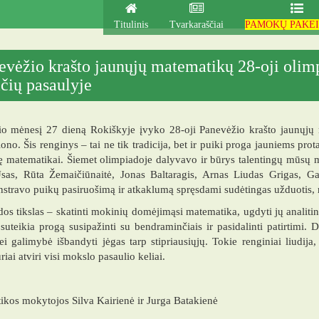
Titulinis
Tvarkaraščiai
PAMOKŲ PAKEI
evėžio krašto jaunųjų matematikų 28-oji olimp
ičių pasaulyje
io mėnesį 27 dieną Rokiškyje įvyko 28-oji Panevėžio krašto jaunųjų 
iono. Šis renginys – tai ne tik tradicija, bet ir puiki proga jauniems 
ę matematikai. Šiemet olimpiadoje dalyvavo ir būrys talentingų mūsų
as, Rūta Žemaičiūnaitė, Jonas Baltaragis, Arnas Liudas Grigas, Gabr
travo puikų pasiruošimą ir atkaklumą spręsdami sudėtingas užduotis, rei
os tikslas – skatinti mokinių domėjimąsi matematika, ugdyti jų analiti
 suteikia progą susipažinti su bendraminčiais ir pasidalinti patirtimi
ei galimybė išbandyti jėgas tarp stipriausiųjų. Tokie renginiai liudi
riai atviri visi mokslo pasaulio keliai.
kos mokytojos Silva Kairienė ir Jurga Batakienė