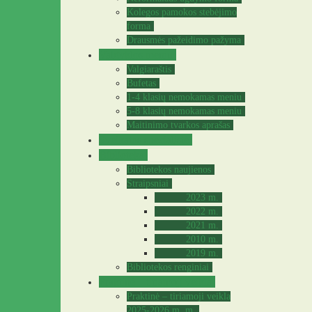
Kolegos pamokos stebėjimo
forma
Drausmės pažeidimo pažyma
Valgyklos meniu
Valgiaraštis
Bufetas
1-4 klasių nemokamas meniu
5-8 klasių nemokamas meniu
Maitinimo tvarkos aprašas
Sveikatos specialistė
Biblioteka
Bibliotekos naujienos
Straipsniai
2023 m.
2022 m.
2021 m.
2010 m.
2019 m.
Bibliotekos renginiai
Praktinė – tiriamoji veikla
Praktinė – tiriamoji veikla
2025-2026 m. m.