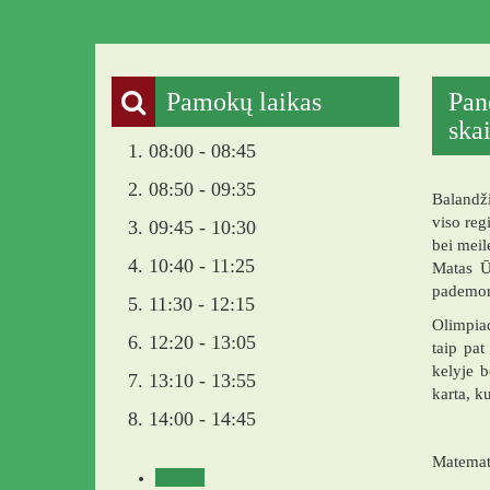
Pamokų laikas
Pan
ska
1. 08:00 - 08:45
2. 08:50 - 09:35
Balandž
viso reg
3. 09:45 - 10:30
bei meil
4. 10:40 - 11:25
Matas Ūs
pademons
5. 11:30 - 12:15
Olimpiad
6. 12:20 - 13:05
taip pat
kelyje b
7. 13:10 - 13:55
karta, ku
8. 14:00 - 14:45
Matemati
Veikla