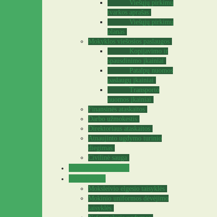
Viešųjų pirkimų
tvarkos aprašas
Viešųjų pirkimų
planas
Mokyklos viešosios paslaugos
Kopijavimo ir
spausdinimo įkainiai
Patalpų nuomos
paslaugų įkainiai
Transporto
nuomos įkainiai
Finansinės ataskaitos
Darbo užmokestis
Direktoriaus ataskaitos
Atnaujinto ugdymo turinio
diegimas
Civilinė sauga
Teisinė informacija
Mokiniams
Moksleivio elgesio taisyklės
Mokinio uniformos dėvėjimo
taisyklės