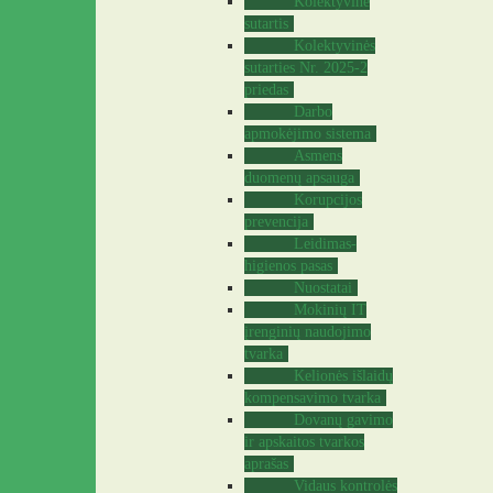
Kolektyvinė
sutartis
Kolektyvinės
sutarties Nr. 2025-2
priedas
Darbo
apmokėjimo sistema
Asmens
duomenų apsauga
Korupcijos
prevencija
Leidimas-
higienos pasas
Nuostatai
Mokinių IT
įrenginių naudojimo
tvarka
Kelionės išlaidų
kompensavimo tvarka
Dovanų gavimo
ir apskaitos tvarkos
aprašas
Vidaus kontrolės