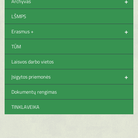
+
Archyvas
LŠMPS
+
Erasmus +
TŪM
Laisvos darbo vietos
+
Įsigytos priemonės
Dokumentų rengimas
TINKLAVEIKA