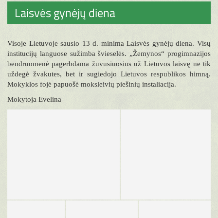
Laisvės gynėjų diena
Visoje Lietuvoje sausio 13 d. minima Laisvės gynėjų diena. Visų
institucijų languose sužimba švieselės. „Žemynos“ progimnazijos
bendruomenė pagerbdama žuvusiuosius už Lietuvos laisvę ne tik
uždegė žvakutes, bet ir sugiedojo Lietuvos respublikos himną.
Mokyklos fojė papuošė moksleivių piešinių instaliacija.
Mokytoja Evelina