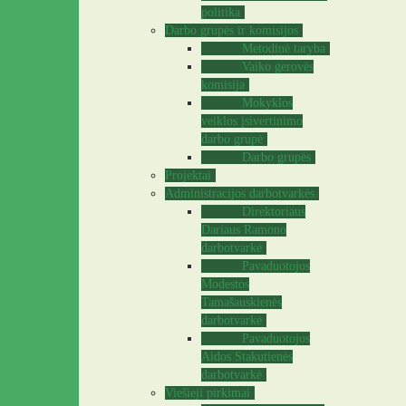
politika
Darbo grupės ir komisijos
Metodinė taryba
Vaiko gerovės
komisija
Mokyklos
veiklos įsivertinimo
darbo grupė
Darbo grupės
Projektai
Administracijos darbotvarkės
Direktoriaus
Dariaus Ramono
darbotvarkė
Pavaduotojos
Modestos
Tamašauskienės
darbotvarkė
Pavaduotojos
Aidos Stakutienės
darbotvarkė
Viešieji pirkimai