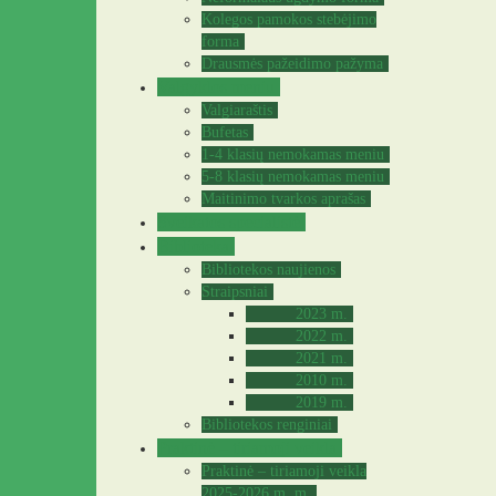
Kolegos pamokos stebėjimo
forma
Drausmės pažeidimo pažyma
Valgyklos meniu
Valgiaraštis
Bufetas
1-4 klasių nemokamas meniu
5-8 klasių nemokamas meniu
Maitinimo tvarkos aprašas
Sveikatos specialistė
Biblioteka
Bibliotekos naujienos
Straipsniai
2023 m.
2022 m.
2021 m.
2010 m.
2019 m.
Bibliotekos renginiai
Praktinė – tiriamoji veikla
Praktinė – tiriamoji veikla
2025-2026 m. m.