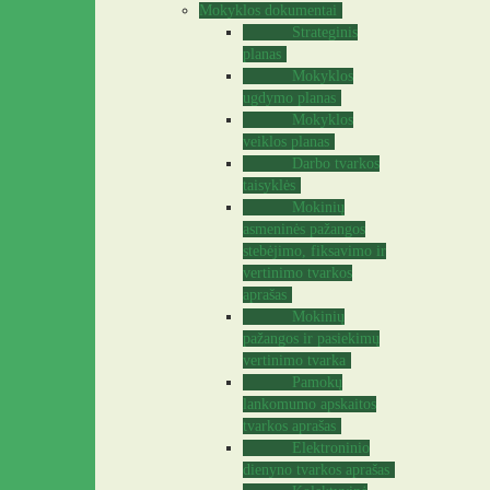
Mokyklos dokumentai
Strateginis
planas
Mokyklos
ugdymo planas
Mokyklos
veiklos planas
Darbo tvarkos
taisyklės
Mokinių
asmeninės pažangos
stebėjimo, fiksavimo ir
vertinimo tvarkos
aprašas
Mokinių
pažangos ir pasiekimų
vertinimo tvarka
Pamokų
lankomumo apskaitos
tvarkos aprašas
Elektroninio
dienyno tvarkos aprašas