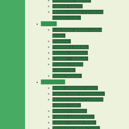
Neformalusis ugdymas
Ugdymas karjerai
Mokinių pažangos ir pasiekimų
vertinimo tvarka
Tėvams
Lankomumo apskaitos tvarkos
aprašas
Priemonės
Priėmimas į mokyklą
Mokyklos uniformos
Klausiate – atsakome
Mokėjimo mokytis
kompetencija
Radybų karalystė
Mokytojams
Veiklos įsivertinimo anketa
Ugdymo turinio dokumentacija
Mokinių pažangos ir pasiekimų
vertinimo tvarka
Atestacijos nuostatai
Pamokos apibendrinimas
Pamokos stebėjimo forma
Neformalaus ugdymo forma