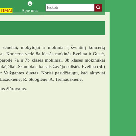
TIMAI
Apie mus
seneliai, mokytojai ir mokiniai į šventinį koncertą
jai. Koncertą vedė 8a klasės mokinės Evelina ir Gustė,
parodė 7a ir 7b klasės mokiniai. 3b klasės mokinukai
kėjėliai. Skambiais balsais žavėjo solistės Evelina (5b)
 Vaižgantės duetas. Norisi pasidžiaugti, kad aktyviai
Lazickienė, R. Stuogienė, A. Treinauskienė.
ems žiūrovams.