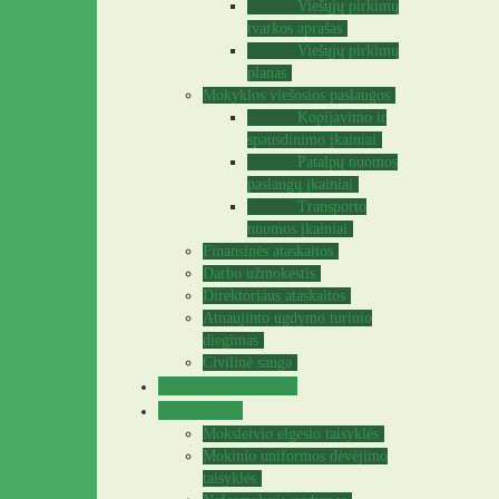
Viešųjų pirkimų
tvarkos aprašas
Viešųjų pirkimų
planas
Mokyklos viešosios paslaugos
Kopijavimo ir
spausdinimo įkainiai
Patalpų nuomos
paslaugų įkainiai
Transporto
nuomos įkainiai
Finansinės ataskaitos
Darbo užmokestis
Direktoriaus ataskaitos
Atnaujinto ugdymo turinio
diegimas
Civilinė sauga
Teisinė informacija
Mokiniams
Moksleivio elgesio taisyklės
Mokinio uniformos dėvėjimo
taisyklės