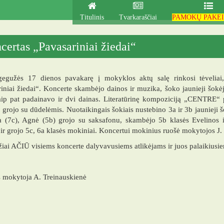
Titulinis
Tvarkaraščiai
PAMOKŲ PAKEI
certas „Pavasariniai žiedai“
gegužės 17 dienos pavakarę į mokyklos aktų salę rinkosi tėveliai, 
iniai žiedai“. Koncerte skambėjo dainos ir muzika, šoko jaunieji šokė
aip pat padainavo ir dvi dainas. Literatūrinę kompoziciją „CENTRE“ 
 grojo su dūdelėmis. Nuotaikingais šokiais nustebino 3a ir 3b jaunieji šo
a (7c), Agnė (5b) grojo su saksafonu, skambėjo 5b klasės Evelinos ir
ir grojo 5c, 6a klasės mokiniai. Koncertui mokinius ruošė mokytojos J. 
iai AČIŪ visiems koncerte dalyvavusiems atlikėjams ir juos palaikiusi
 mokytoja A. Treinauskienė