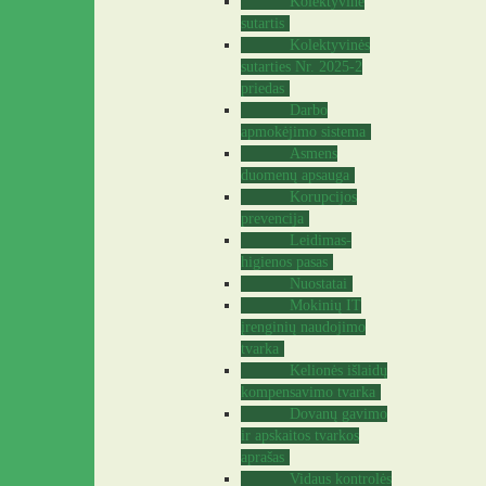
Kolektyvinė
sutartis
Kolektyvinės
sutarties Nr. 2025-2
priedas
Darbo
apmokėjimo sistema
Asmens
duomenų apsauga
Korupcijos
prevencija
Leidimas-
higienos pasas
Nuostatai
Mokinių IT
įrenginių naudojimo
tvarka
Kelionės išlaidų
kompensavimo tvarka
Dovanų gavimo
ir apskaitos tvarkos
aprašas
Vidaus kontrolės