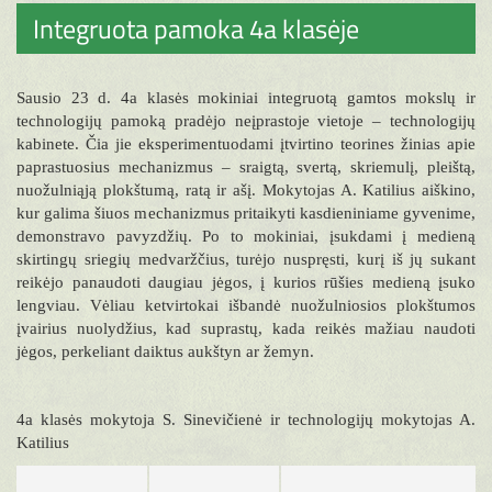
Integruota pamoka 4a klasėje
Sausio 23 d. 4a klasės mokiniai integruotą gamtos mokslų ir
technologijų pamoką pradėjo neįprastoje vietoje – technologijų
kabinete. Čia jie eksperimentuodami įtvirtino teorines žinias apie
paprastuosius mechanizmus – sraigtą, svertą, skriemulį, pleištą,
nuožulniąją plokštumą, ratą ir ašį. Mokytojas A. Katilius aiškino,
kur galima šiuos mechanizmus pritaikyti kasdieniniame gyvenime,
demonstravo pavyzdžių. Po to mokiniai, įsukdami į medieną
skirtingų sriegių medvaržčius, turėjo nuspręsti, kurį iš jų sukant
reikėjo panaudoti daugiau jėgos, į kurios rūšies medieną įsuko
lengviau. Vėliau ketvirtokai išbandė nuožulniosios plokštumos
įvairius nuolydžius, kad suprastų, kada reikės mažiau naudoti
jėgos, perkeliant daiktus aukštyn ar žemyn.
4a klasės mokytoja S. Sinevičienė ir technologijų mokytojas A.
Katilius