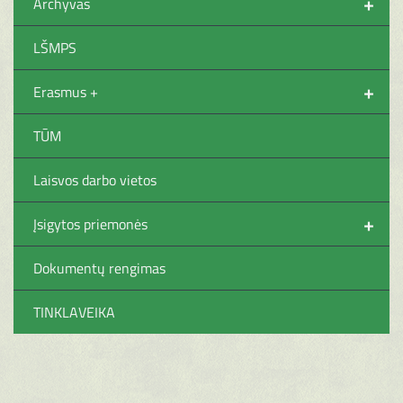
+
Archyvas
LŠMPS
+
Erasmus +
TŪM
Laisvos darbo vietos
+
Įsigytos priemonės
Dokumentų rengimas
TINKLAVEIKA