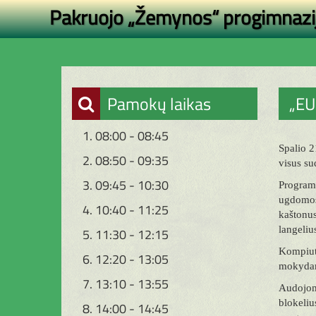
Pakruojo „Žemynos“ progimnazi
Pamokų laikas
„EU
1. 08:00 - 08:45
Spalio 2
2. 08:50 - 09:35
visus su
3. 09:45 - 10:30
Program
ugdomosi
4. 10:40 - 11:25
kaštonus
langeliu
5. 11:30 - 12:15
Kompiut
6. 12:20 - 13:05
mokydami
7. 13:10 - 13:55
Audojom
blokeliu
8. 14:00 - 14:45