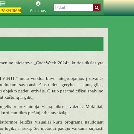
PAKEITIMAI
Apie mus
eninė iniciatyva „CodeWeek 2024“, kurios tikslas yra
TI!“ metu veiklos buvo integruojamos į savaitės
udodami savo atsineštas rudens gėrybes – lapus, giles,
i objekto padėtį erdvėje. O taip pat tradiciškai spalvino
t kaštonų ir gilių.
gelis reprezentuoja vieną pikselį vaizde. Mokiniai,
rti tam tikrą piešinį arba atvaizdą,.
formos leidžia vizualiai kurti programą naudojant
mo logiką ir seką. Šie metodai padėjo vaikams suprasti