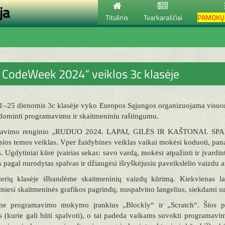
ja
Titulinis
Tvarkaraščiai
PAMOKŲ 
 CodeWeek 2024“ veiklos 3c klasėje
1–25 dienomis 3c klasėje vyko Europos Sąjungos organizuojama visuom
dominti programavimu ir skaitmeniniu raštingumu.
avimo renginio „RUDUO 2024. LAPAI, GILĖS IR KAŠTONAI. SPALVIN
os temos veiklas. Vper žaidybines veiklas vaikai mokėsi koduoti, pana
. Ugdytiniai kūrė įvairias sekas: savo vardą, mokėsi atpažinti ir įvardint
s pagal nurodytas spalvas ir džiaugėsi išryškėjusiu paveikslėlio vaizdu an
erių klasėje išbandėme skaitmeninių vaizdų kūrimą. Kiekvienas lan
esi skaitmeninės grafikos pagrindų, nuspalvino langelius, siekdami suku
e programavimo mokymo įrankius „Blockly“ ir „Scratch“. Šios plat
s (kurie gali būti spalvoti), o tai padeda vaikams suvokti programavi