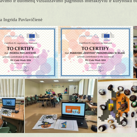
vimo ir duomenų vizualizavimo pagrindus interaktyviu ir kūrybišku b
 Ingrida Pavlavičienė