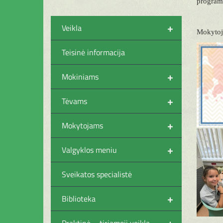
programa
+
Veikla
Mokytoja
Teisinė informacija
+
Mokiniams
+
Tėvams
+
Mokytojams
+
Valgyklos meniu
Sveikatos specialistė
+
Biblioteka
+
Praktinė – tiriamoji veikla