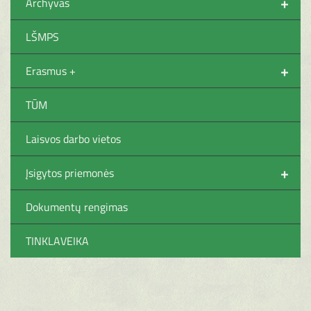
+
Archyvas
LŠMPS
+
Erasmus +
TŪM
Laisvos darbo vietos
+
Įsigytos priemonės
Dokumentų rengimas
TINKLAVEIKA