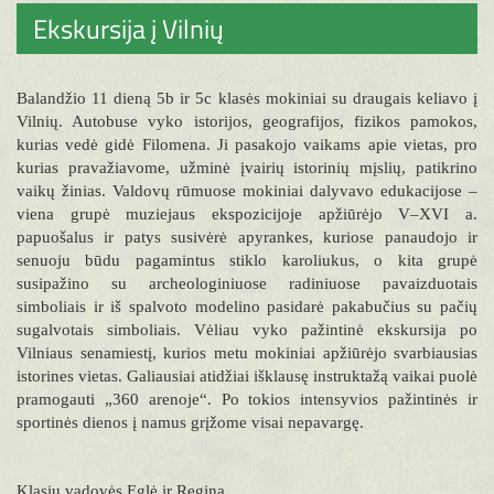
Ekskursija į Vilnių
Balandžio 11 dieną 5b ir 5c klasės mokiniai su draugais keliavo į
Vilnių. Autobuse vyko istorijos, geografijos, fizikos pamokos,
kurias vedė gidė Filomena. Ji pasakojo vaikams apie vietas, pro
kurias pravažiavome, užminė įvairių istorinių mįslių, patikrino
vaikų žinias. Valdovų rūmuose mokiniai dalyvavo edukacijose –
viena grupė muziejaus ekspozicijoje apžiūrėjo V–XVI a.
papuošalus ir patys susivėrė apyrankes, kuriose panaudojo ir
senuoju būdu pagamintus stiklo karoliukus, o kita grupė
susipažino su archeologiniuose radiniuose pavaizduotais
simboliais ir iš spalvoto modelino pasidarė pakabučius su pačių
sugalvotais simboliais. Vėliau vyko pažintinė ekskursija po
Vilniaus senamiestį, kurios metu mokiniai apžiūrėjo svarbiausias
istorines vietas. Galiausiai atidžiai išklausę instruktažą vaikai puolė
pramogauti „360 arenoje“. Po tokios intensyvios pažintinės ir
sportinės dienos į namus grįžome visai nepavargę.
Klasių vadovės Eglė ir Regina