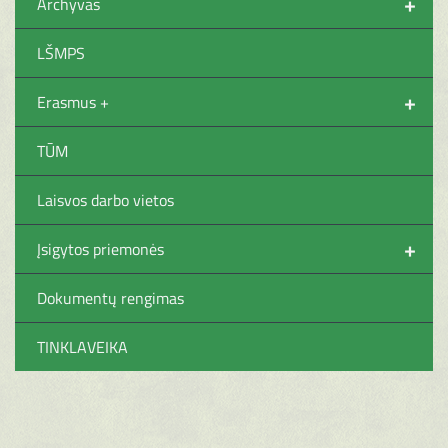
+
Archyvas
LŠMPS
+
Erasmus +
TŪM
Laisvos darbo vietos
+
Įsigytos priemonės
Dokumentų rengimas
TINKLAVEIKA