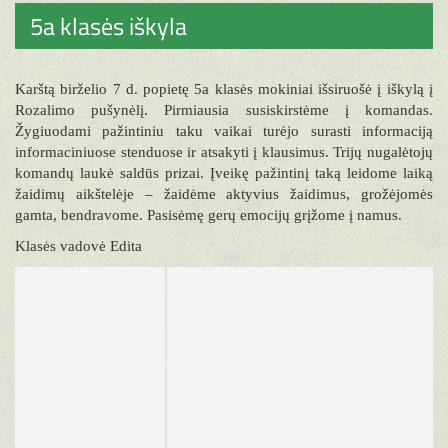
5a klasės iškyla
Karštą birželio 7 d. popietę 5a klasės mokiniai išsiruošė į iškylą į
Rozalimo pušynėlį. Pirmiausia susiskirstėme į komandas.
Žygiuodami pažintiniu taku vaikai turėjo surasti informaciją
informaciniuose stenduose ir atsakyti į klausimus. Trijų nugalėtojų
komandų laukė saldūs prizai. Įveikę pažintinį taką leidome laiką
žaidimų aikštelėje – žaidėme aktyvius žaidimus, grožėjomės
gamta, bendravome. Pasisėmę gerų emocijų grįžome į namus.
Klasės vadovė Edita