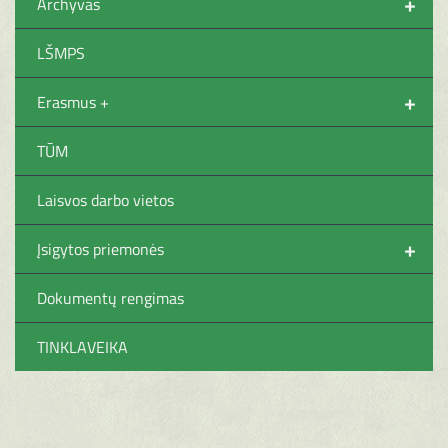
+
Archyvas
LŠMPS
+
Erasmus +
TŪM
Laisvos darbo vietos
+
Įsigytos priemonės
Dokumentų rengimas
TINKLAVEIKA