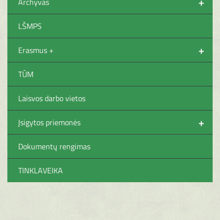
+
Archyvas
LŠMPS
+
Erasmus +
TŪM
Laisvos darbo vietos
+
Įsigytos priemonės
Dokumentų rengimas
TINKLAVEIKA