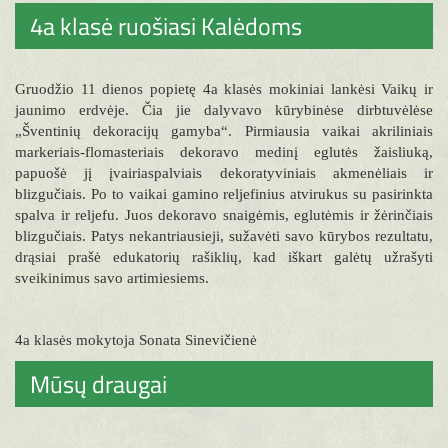
4a klasė ruošiasi Kalėdoms
Gruodžio 11 dienos popietę 4a klasės mokiniai lankėsi Vaikų ir
jaunimo erdvėje. Čia jie dalyvavo kūrybinėse dirbtuvėlėse
„Šventinių dekoracijų gamyba“. Pirmiausia vaikai akriliniais
markeriais-flomasteriais dekoravo medinį eglutės žaisliuką,
papuošė jį įvairiaspalviais dekoratyviniais akmenėliais ir
blizgučiais. Po to vaikai gamino reljefinius atvirukus su pasirinkta
spalva ir reljefu. Juos dekoravo snaigėmis, eglutėmis ir žėrinčiais
blizgučiais. Patys nekantriausieji, sužavėti savo kūrybos rezultatu,
drąsiai prašė edukatorių rašiklių, kad iškart galėtų užrašyti
sveikinimus savo artimiesiems.
4a klasės mokytoja Sonata Sinevičienė
Mūsų draugai