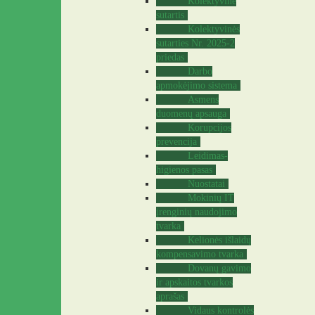
Kolektyvinė
sutartis
Kolektyvinės
sutarties Nr. 2025-2
priedas
Darbo
apmokėjimo sistema
Asmens
duomenų apsauga
Korupcijos
prevencija
Leidimas-
higienos pasas
Nuostatai
Mokinių IT
įrenginių naudojimo
tvarka
Kelionės išlaidų
kompensavimo tvarka
Dovanų gavimo
ir apskaitos tvarkos
aprašas
Vidaus kontrolės