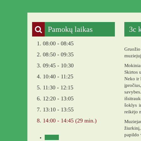
Pamokų laikas
3c 
1. 08:00 - 08:45
Gruožio 
2. 08:50 - 09:35
muziejuj
3. 09:45 - 10:30
Mokiniai
Skirtos 
4. 10:40 - 11:25
Neko ir 
įpročius
5. 11:30 - 12:15
savybes.
6. 12:20 - 13:05
išsitrau
šoklys i
7. 13:10 - 13:55
reikėjo 
8. 14:00 - 14:45 (29 min.)
Muziejau
žiurkinį
papildo 
Veikla