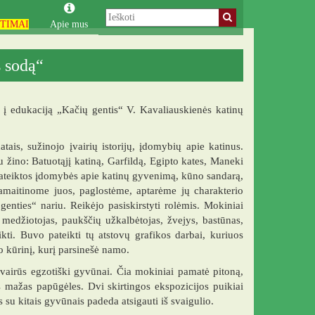
TIMAI
Apie mus
s sodą“
r į edukaciją „Kačių gentis“ V. Kavaliauskienės katinų
ais, sužinojo įvairių istorijų, įdomybių apie katinus.
u žino: Batuotąjį katiną, Garfildą, Egipto kates, Maneki
 pateiktos įdomybės apie katinų gyvenimą, kūno sandarą,
pamaitinome juos, paglostėme, aptarėme jų charakterio
nties“ nariu. Reikėjo pasiskirstyti rolėmis. Mokiniai
, medžiotojas, paukščių užkalbėtojas, žvejys, bastūnas,
eikti. Buvo pateikti tų atstovų grafikos darbai, kuriuos
o kūrinį, kurį parsinešė namo.
įvairūs egzotiški gyvūnai. Čia mokiniai pamatė pitoną,
as mažas papūgėles. Dvi skirtingos ekspozicijos puikiai
s su kitais gyvūnais padeda atsigauti iš svaigulio.