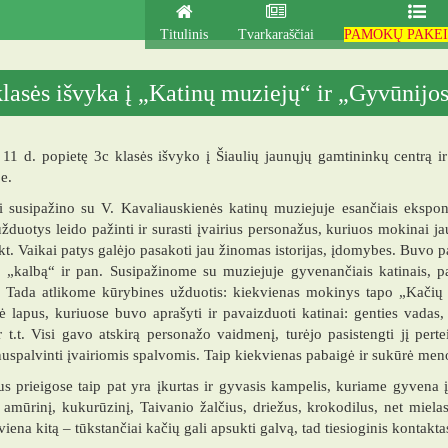
Titulinis
Tvarkaraščiai
PAMOKŲ PAKEI
klasės išvyka į „Katinų muziejų“ ir „Gyvūnijo
11 d. popietę 3c klasės išvyko į Šiaulių jaunųjų gamtininkų centrą i
e.
 susipažino su V. Kavaliauskienės katinų muziejuje esančiais eksponat
užduotys leido pažinti ir surasti įvairius personažus, kuriuos mokinai ja
kt. Vaikai patys galėjo pasakoti jau žinomas istorijas, įdomybes. Buvo
, „kalbą“ ir pan. Susipažinome su muziejuje gyvenančiais katinais, 
 Tada atlikome kūrybines užduotis: kiekvienas mokinys tapo „Kačių ge
kė lapus, kuriuose buvo aprašyti ir pavaizduoti katinai: genties vadas
r t.t. Visi gavo atskirą personažo vaidmenį, turėjo pasistengti jį pert
nuspalvinti įvairiomis spalvomis. Taip kiekvienas pabaigė ir sukūrė men
s prieigose taip pat yra įkurtas ir gyvasis kampelis, kuriame gyvena 
, amūrinį, kukurūzinį, Taivanio žalčius, driežus, krokodilus, net miel
viena kitą – tūkstančiai kačių gali apsukti galvą, tad tiesioginis kontakta