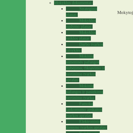
Mokyklos dokumentai
Strateginis
Mokytoja
planas
Mokyklos
ugdymo planas
Mokyklos
veiklos planas
Darbo tvarkos
taisyklės
Mokinių
asmeninės pažangos
stebėjimo, fiksavimo ir
vertinimo tvarkos
aprašas
Mokinių
pažangos ir pasiekimų
vertinimo tvarka
Pamokų
lankomumo apskaitos
tvarkos aprašas
Elektroninio
dienyno tvarkos aprašas