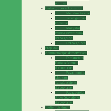
politika
Darbo grupės ir komisijos
Metodinė taryba
Vaiko gerovės
komisija
Mokyklos
veiklos įsivertinimo
darbo grupė
Darbo grupės
Projektai
Administracijos darbotvarkės
Direktoriaus
Dariaus Ramono
darbotvarkė
Pavaduotojos
Modestos
Tamašauskienės
darbotvarkė
Pavaduotojos
Aidos Stakutienės
darbotvarkė
Viešieji pirkimai