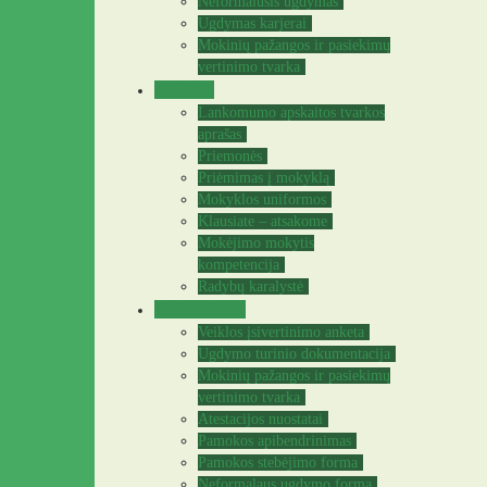
Neformalusis ugdymas
Ugdymas karjerai
Mokinių pažangos ir pasiekimų
vertinimo tvarka
Tėvams
Lankomumo apskaitos tvarkos
aprašas
Priemonės
Priėmimas į mokyklą
Mokyklos uniformos
Klausiate – atsakome
Mokėjimo mokytis
kompetencija
Radybų karalystė
Mokytojams
Veiklos įsivertinimo anketa
Ugdymo turinio dokumentacija
Mokinių pažangos ir pasiekimų
vertinimo tvarka
Atestacijos nuostatai
Pamokos apibendrinimas
Pamokos stebėjimo forma
Neformalaus ugdymo forma