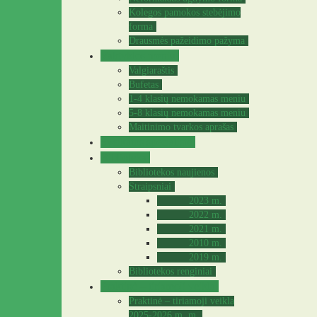
Kolegos pamokos stebėjimo
forma
Drausmės pažeidimo pažyma
Valgyklos meniu
Valgiaraštis
Bufetas
1-4 klasių nemokamas meniu
5-8 klasių nemokamas meniu
Maitinimo tvarkos aprašas
Sveikatos specialistė
Biblioteka
Bibliotekos naujienos
Straipsniai
2023 m.
2022 m.
2021 m.
2010 m.
2019 m.
Bibliotekos renginiai
Praktinė – tiriamoji veikla
Praktinė – tiriamoji veikla
2025-2026 m. m.