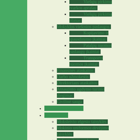
Viešųjų pirkimų
tvarkos aprašas
Viešųjų pirkimų
planas
Mokyklos viešosios paslaugos
Kopijavimo ir
spausdinimo įkainiai
Patalpų nuomos
paslaugų įkainiai
Transporto
nuomos įkainiai
Finansinės ataskaitos
Darbo užmokestis
Direktoriaus ataskaitos
Atnaujinto ugdymo turinio
diegimas
Civilinė sauga
Teisinė informacija
Mokiniams
Moksleivio elgesio taisyklės
Mokinio uniformos dėvėjimo
taisyklės