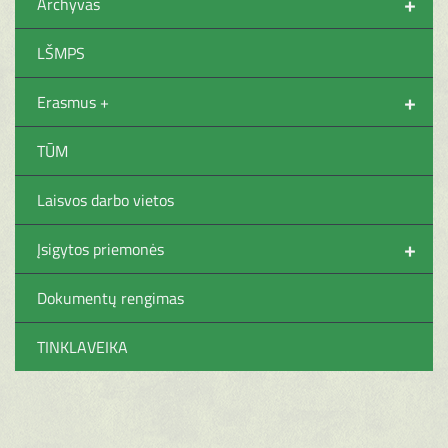
+
Archyvas
LŠMPS
+
Erasmus +
TŪM
Laisvos darbo vietos
+
Įsigytos priemonės
Dokumentų rengimas
TINKLAVEIKA