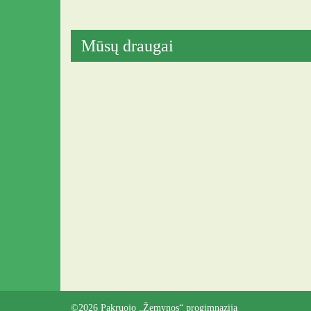
Mūsų draugai
©2026 Pakruojo „Žemynos“ progimnazija