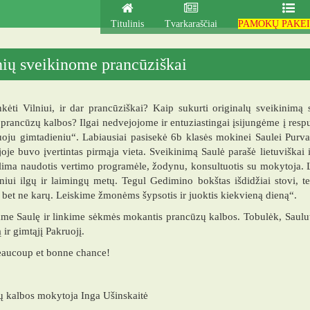
Titulinis
Tvarkaraščiai
PAMOKŲ PAKEI
nių sveikinome prancūziškai
kėti Vilniui, ir dar prancūziškai? Kaip sukurti originalų sveikinimą 
prancūzų kalbos? Ilgai nedvejojome ir entuziastingai įsijungėme į resp
oju gimtadieniu“. Labiausiai pasisekė 6b klasės mokinei Saulei Purvan
joje buvo įvertintas pirmąja vieta. Sveikinimą Saulė parašė lietuviškai ir
ima naudotis vertimo programėle, žodynu, konsultuotis su mokytoja. L
lniui ilgų ir laimingų metų. Tegul Gedimino bokštas išdidžiai stovi, t
 bet ne karų. Leiskime žmonėms šypsotis ir juoktis kiekvieną dieną“.
me Saulę ir linkime sėkmės mokantis prancūzų kalbos. Tobulėk, Saulute
ir gimtąjį Pakruojį.
eaucoup et bonne chance!
 kalbos mokytoja Inga Ušinskaitė