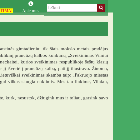
TIMAI
Apie mus
sostinės gimtadieniui tik šiais mokslo metais pradėjus
ublikinį prancūzų kalbos konkursą „Sveikinimas Vilniui
eckaitei, kurios sveikinimas respublikoje šeštų klasių
 jį išvertė į prancūzų kalbą, pati jį iliustravo. Žinoma,
ietuviškai sveikinimas skamba taip: „Pakruojo miestas
egul vilkas staugia naktimis. Mes tau linkime, Vilniau,
, kurk, nesustok, džiugink mus ir toliau, garsink savo